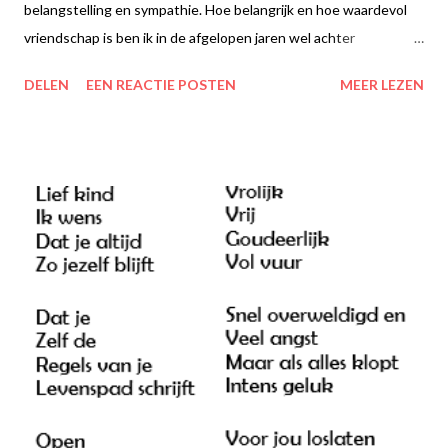
belangstelling en sympathie. Hoe belangrijk en hoe waardevol
vriendschap is ben ik in de afgelopen jaren wel achter
gekomen.Het is fijn om mensen om je heen te hebben die je
DELEN
EEN REACTIE POSTEN
MEER LEZEN
snappen, die echt naar je luisteren en die oprecht zijn. Voor mijn
gevoel was de balans de afgelopen jaren er helemaal niet meer,
ik was veel te bang om op mensen te leunen, bang dat ze me als
een last zouden zien en de vriendschap zouden beëindigen. En
dat terwijl ik de afgelopen jaren juist (her)nieuw(d)e
vriendschappen heb gesloten. Zij vinden dus duidelijk niet dat ik
alleen maar een last ben, ik voeg wel wat toe aan hun leven,
anders was het contact er niet meer geweest. Mensen doen dit
niet uit medelijden met me, een vriendschap opbouwen en
onderhouden.