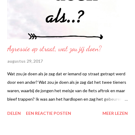
Agressie op straat, wat zou jij doen?
augustus 29, 2017
Wat zou je doen als je zag dat er iemand op straat getrapt werd
door een ander? Wat zou je doen als je zag dat het twee tieners
waren, waarbij de jongen het meisje van de fiets aftrok en maar
bleef trappen? Ik was aan het hardlopen en zag het gebeuren. Ik
ben er naartoe gerend en probeerde al schreeuwend ("Hey!
DELEN
EEN REACTIE POSTEN
MEER LEZEN
Wat doe je? Hey, hou daar mee op!) de aandacht van de jongen
te krijgen, maar hij leek me niet te horen of deed alsof ik lucht
was. Net uitgerekend die dag had ik besloten om een relaxed