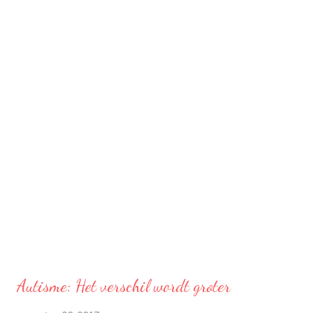
rondje zonder mijn telefoon te gaan hardlopen, zonder muziek
en zonder hardloop-app om mijn route/snelheid te meten.
Handig hoor, Debbie.
Autisme: Het verschil wordt groter