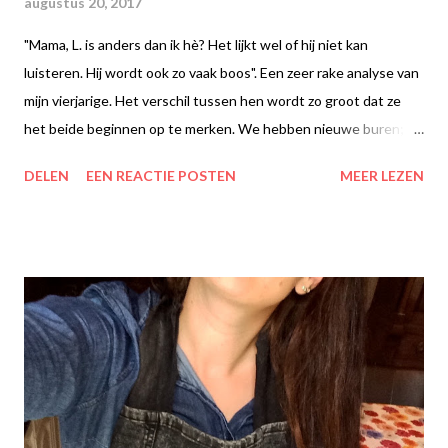
augustus 20, 2017
"Mama, L. is anders dan ik hè? Het lijkt wel of hij niet kan
luisteren. Hij wordt ook zo vaak boos". Een zeer rake analyse van
mijn vierjarige. Het verschil tussen hen wordt zo groot dat ze
het beide beginnen op te merken. We hebben nieuwe buren;
een leuk stel met 2 dochters die qua leeftijd perfect aansluiten
DELEN
EEN REACTIE POSTEN
MEER LEZEN
bij mijn kinderen. R. is ook zo verschrikkelijk blij en speelt elk
moment dat het kan met ze. Ze fietsen rondjes om het blok,
spelen om beurten bij ons of bij hen thuis en vermaken zich
uitermate met zijn drieën. Ze hebben alle drie vakantie, L. gaat
gewoon naar het expertisecentrum doordeweeks dus is dat
geen probleem en kan ik ook wat klussen in en om het huis
doen; ik hoef er niet constant bovenop te zitten zoals met L.
moet.