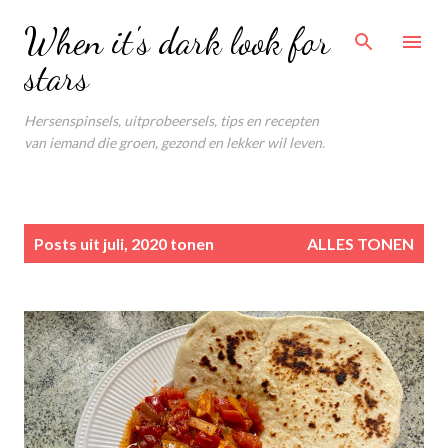
Doorgaan naar hoofdcontent
When it's dark look for
stars
Hersenspinsels, uitprobeersels, tips en recepten
van iemand die groen, gezond en lekker wil leven.
P
Posts uit juli, 2020 tonen
ALLES TONEN
o
s
t
s