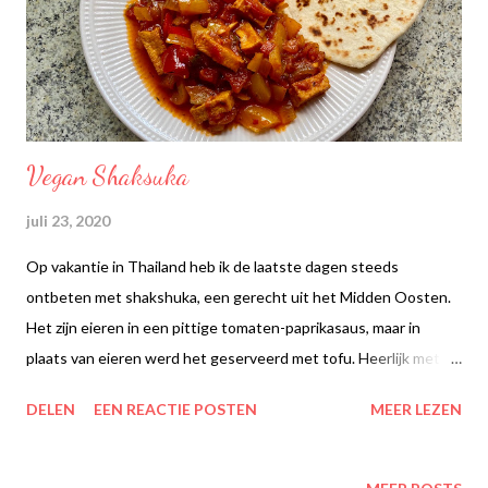
Vegan Shaksuka
juli 23, 2020
Op vakantie in Thailand heb ik de laatste dagen steeds
ontbeten met shakshuka, een gerecht uit het Midden Oosten.
Het zijn eieren in een pittige tomaten-paprikasaus, maar in
plaats van eieren werd het geserveerd met tofu. Heerlijk met
wat brood erbij om te dippen, hoewel ik geen broodeter ben heb
DELEN
EEN REACTIE POSTEN
MEER LEZEN
ik het wel gemist de eerste twee weken in Thailand. Brood zoals
we dat hier eten is daar eigenlijk niet verkrijgbaar. Shakshuka
schijnt wereldwijd gegeten te worden, het is ook sinds kort