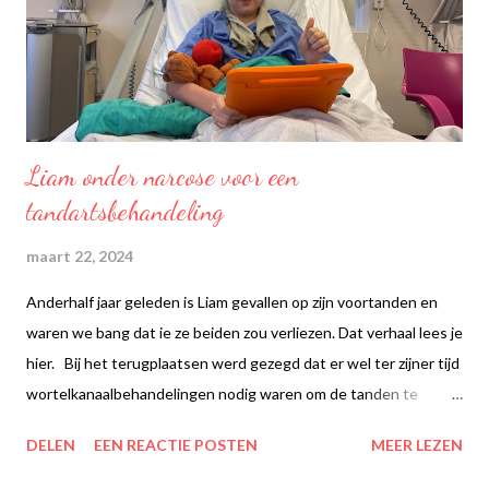
Liam onder narcose voor een
tandartsbehandeling
maart 22, 2024
Anderhalf jaar geleden is Liam gevallen op zijn voortanden en
waren we bang dat ie ze beiden zou verliezen. Dat verhaal lees je
hier. Bij het terugplaatsen werd gezegd dat er wel ter zijner tijd
wortelkanaalbehandelingen nodig waren om de tanden te
behouden en die tijd was aangebroken. We zijn inmiddels met
DELEN
EEN REACTIE POSTEN
MEER LEZEN
Liam bij het Centrum Bijzondere Tandheelkunde in Zwolle, daar
heb ik hem naar door laten verwijzen door mijn tandarts omdat