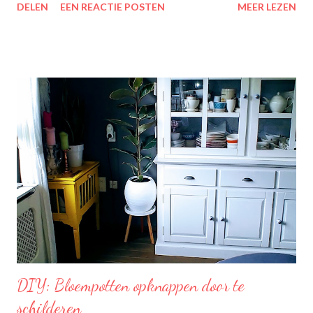
DELEN
EEN REACTIE POSTEN
MEER LEZEN
theesmaken van Lipton: voor een goed moment dat heerlijk
smaakt. Lipton Green Classic is een traditionele groene thee
met een aangename, zachte smaak. Voor een verfrissend thee
moment! Becel Olie Blend: Becel Olie Blend bestaat uit een
mengsel van zonnebloem-, lijnzaad- en koolzaadolie. Het bevat
Omega’s 3 & 6 die goed zijn voor hart en bloedvaten. Omega's 3
& 6 zijn meervoudig onverzadigde vetzuren, die het lichaam niet
zelf kan aanmaken. Ze dragen bij tot de instandhouding van een
normaal cholesterolgehalte in het bloed. Becel Dieetolie geeft
een optimale smaak aan uw gerechten, met behoud van de
smaak van uw originele ingrediënten. Naast warme toepassing
l...
DIY: Bloempotten opknappen door te
schilderen