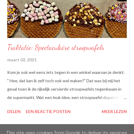
Traktatie: Spectaculaire stroopwafels
maart 02, 2021
Kom je ook wel eens iets tegen in een winkel waarvan je denkt:
" Hee, dat kan ik zelf toch ook wel maken?" Dat was bij mij het
geval toen ik de rijkelijk versierde stroopwafels tegenkwam in
de supermarkt. Wat een leuk idee, een stroopwafel dopen in
chocolade en dan dippen in discodip. Dat is toch wel een heel
DELEN
EEN REACTIE POSTEN
MEER LEZEN
lekkere traktatie, nietwaar?
This site uses cookies from Google to deliver its services