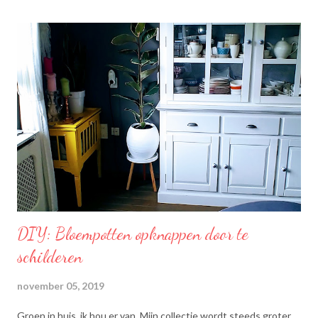
moment! Becel Olie Blend: Becel Olie Blend bestaat uit een
mengsel van zonnebloem-, lijnzaad- en koolzaadolie. Het bevat
Omega’s 3 & 6 die goed zijn voor hart en bloedvaten. Omega's 3
& 6 zijn meervoudig onverzadigde vetzuren, die het lichaam niet
zelf kan aanmaken. Ze dragen bij tot de instandhouding van een
normaal cholesterolgehalte in het bloed. Becel Dieetolie geeft
een optimale smaak aan uw gerechten, met behoud van de
smaak van uw originele ingrediënten. Naast warme toepassing
l...
DIY: Bloempotten opknappen door te
schilderen
november 05, 2019
Groen in huis, ik hou er van. Mijn collectie wordt steeds groter,