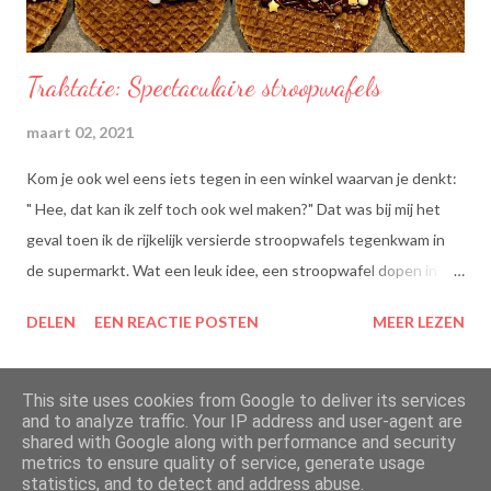
Traktatie: Spectaculaire stroopwafels
maart 02, 2021
Kom je ook wel eens iets tegen in een winkel waarvan je denkt:
" Hee, dat kan ik zelf toch ook wel maken?" Dat was bij mij het
geval toen ik de rijkelijk versierde stroopwafels tegenkwam in
de supermarkt. Wat een leuk idee, een stroopwafel dopen in
chocolade en dan dippen in discodip. Dat is toch wel een heel
DELEN
EEN REACTIE POSTEN
MEER LEZEN
lekkere traktatie, nietwaar?
This site uses cookies from Google to deliver its services
and to analyze traffic. Your IP address and user-agent are
shared with Google along with performance and security
Mogelijk gemaakt door Blogger
metrics to ensure quality of service, generate usage
statistics, and to detect and address abuse.
Thema-afbeeldingen van
merrymoonmary