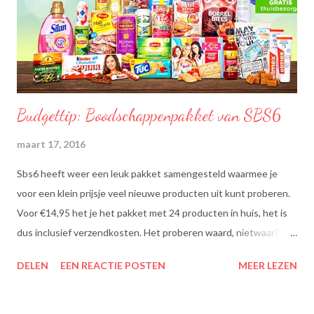
Budgettip: Boodschappenpakket van SBS6
maart 17, 2016
Sbs6 heeft weer een leuk pakket samengesteld waarmee je
voor een klein prijsje veel nieuwe producten uit kunt proberen.
Voor €14,95 het je het pakket met 24 producten in huis, het is
dus inclusief verzendkosten. Het proberen waard, nietwaar? Dit
zit erin: Lipton Green Tea Classic: Ontdek de heerlijke groene
DELEN
EEN REACTIE POSTEN
MEER LEZEN
theesmaken van Lipton: voor een goed moment dat heerlijk
smaakt. Lipton Green Classic is een traditionele groene thee
met een aangename, zachte smaak. Voor een verfrissend thee