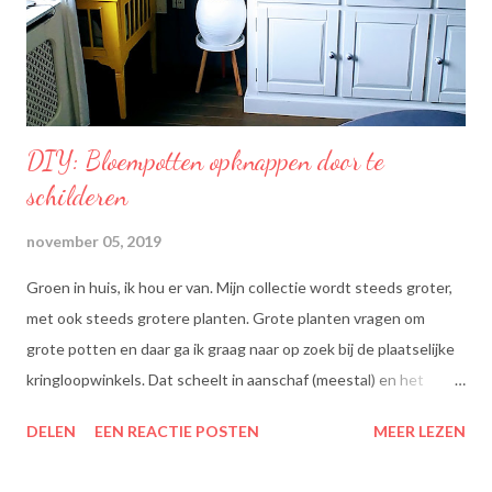
een optimale smaak aan uw gerechten, met behoud van de
smaak van uw originele ingrediënten. Naast warme toepassing
l...
DIY: Bloempotten opknappen door te
schilderen
november 05, 2019
Groen in huis, ik hou er van. Mijn collectie wordt steeds groter,
met ook steeds grotere planten. Grote planten vragen om
grote potten en daar ga ik graag naar op zoek bij de plaatselijke
kringloopwinkels. Dat scheelt in aanschaf (meestal) en het
scheelt het aanboren van nieuwe grondstoffen, wat beter is
DELEN
EEN REACTIE POSTEN
MEER LEZEN
voor onze planeet, nietwaar?