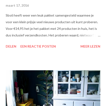
maart 17, 2016
Sbs6 heeft weer een leuk pakket samengesteld waarmee je
voor een klein prijsje veel nieuwe producten uit kunt proberen.
Voor €14,95 het je het pakket met 24 producten in huis, het is
dus inclusief verzendkosten. Het proberen waard, nietwaar? Dit
zit erin: Lipton Green Tea Classic: Ontdek de heerlijke groene
DELEN
EEN REACTIE POSTEN
MEER LEZEN
theesmaken van Lipton: voor een goed moment dat heerlijk
smaakt. Lipton Green Classic is een traditionele groene thee
met een aangename, zachte smaak. Voor een verfrissend thee
moment! Becel Olie Blend: Becel Olie Blend bestaat uit een
mengsel van zonnebloem-, lijnzaad- en koolzaadolie. Het bevat
Omega’s 3 & 6 die goed zijn voor hart en bloedvaten. Omega's 3
& 6 zijn meervoudig onverzadigde vetzuren, die het lichaam niet
zelf kan aanmaken. Ze dragen bij tot de instandhouding van een
normaal cholesterolgehalte in het bloed. Becel Dieetolie geeft