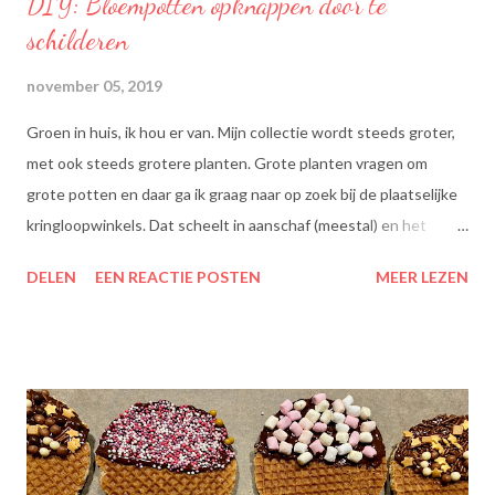
DIY: Bloempotten opknappen door te
schilderen
november 05, 2019
Groen in huis, ik hou er van. Mijn collectie wordt steeds groter,
met ook steeds grotere planten. Grote planten vragen om
grote potten en daar ga ik graag naar op zoek bij de plaatselijke
kringloopwinkels. Dat scheelt in aanschaf (meestal) en het
scheelt het aanboren van nieuwe grondstoffen, wat beter is
DELEN
EEN REACTIE POSTEN
MEER LEZEN
voor onze planeet, nietwaar?