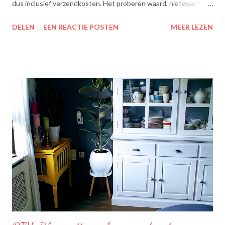
dus inclusief verzendkosten. Het proberen waard, nietwaar? Dit
zit erin: Lipton Green Tea Classic: Ontdek de heerlijke groene
DELEN
EEN REACTIE POSTEN
MEER LEZEN
theesmaken van Lipton: voor een goed moment dat heerlijk
smaakt. Lipton Green Classic is een traditionele groene thee
met een aangename, zachte smaak. Voor een verfrissend thee
moment! Becel Olie Blend: Becel Olie Blend bestaat uit een
mengsel van zonnebloem-, lijnzaad- en koolzaadolie. Het bevat
Omega’s 3 & 6 die goed zijn voor hart en bloedvaten. Omega's 3
& 6 zijn meervoudig onverzadigde vetzuren, die het lichaam niet
zelf kan aanmaken. Ze dragen bij tot de instandhouding van een
normaal cholesterolgehalte in het bloed. Becel Dieetolie geeft
een optimale smaak aan uw gerechten, met behoud van de
smaak van uw originele ingrediënten. Naast warme toepassing
l...