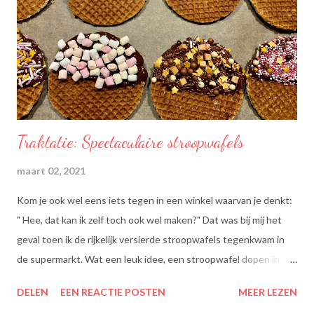
Traktatie: Spectaculaire stroopwafels
maart 02, 2021
Kom je ook wel eens iets tegen in een winkel waarvan je denkt:
" Hee, dat kan ik zelf toch ook wel maken?" Dat was bij mij het
geval toen ik de rijkelijk versierde stroopwafels tegenkwam in
de supermarkt. Wat een leuk idee, een stroopwafel dopen in
chocolade en dan dippen in discodip. Dat is toch wel een heel
DELEN
EEN REACTIE POSTEN
MEER LEZEN
lekkere traktatie, nietwaar?