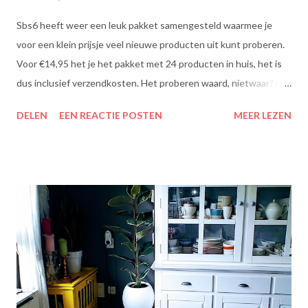
Sbs6 heeft weer een leuk pakket samengesteld waarmee je
voor een klein prijsje veel nieuwe producten uit kunt proberen.
Voor €14,95 het je het pakket met 24 producten in huis, het is
dus inclusief verzendkosten. Het proberen waard, nietwaar? Dit
zit erin: Lipton Green Tea Classic: Ontdek de heerlijke groene
DELEN
EEN REACTIE POSTEN
MEER LEZEN
theesmaken van Lipton: voor een goed moment dat heerlijk
smaakt. Lipton Green Classic is een traditionele groene thee
met een aangename, zachte smaak. Voor een verfrissend thee
moment! Becel Olie Blend: Becel Olie Blend bestaat uit een
mengsel van zonnebloem-, lijnzaad- en koolzaadolie. Het bevat
Omega’s 3 & 6 die goed zijn voor hart en bloedvaten. Omega's 3
& 6 zijn meervoudig onverzadigde vetzuren, die het lichaam niet
zelf kan aanmaken. Ze dragen bij tot de instandhouding van een
normaal cholesterolgehalte in het bloed. Becel Dieetolie geeft
een optimale smaak aan uw gerechten, met behoud van de