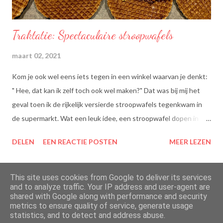
Traktatie: Spectaculaire stroopwafels
maart 02, 2021
Kom je ook wel eens iets tegen in een winkel waarvan je denkt:
" Hee, dat kan ik zelf toch ook wel maken?" Dat was bij mij het
geval toen ik de rijkelijk versierde stroopwafels tegenkwam in
de supermarkt. Wat een leuk idee, een stroopwafel dopen in
chocolade en dan dippen in discodip. Dat is toch wel een heel
DELEN
EEN REACTIE POSTEN
MEER LEZEN
lekkere traktatie, nietwaar?
This site uses cookies from Google to deliver its services
and to analyze traffic. Your IP address and user-agent are
shared with Google along with performance and security
Mogelijk gemaakt door Blogger
metrics to ensure quality of service, generate usage
statistics, and to detect and address abuse.
Thema-afbeeldingen van
merrymoonmary