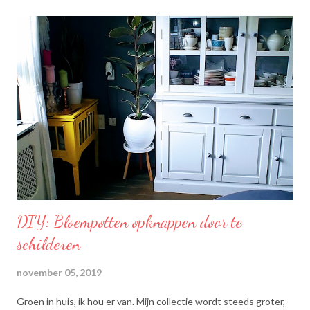
moment! Becel Olie Blend: Becel Olie Blend bestaat uit een
mengsel van zonnebloem-, lijnzaad- en koolzaadolie. Het bevat
Omega’s 3 & 6 die goed zijn voor hart en bloedvaten. Omega's 3
& 6 zijn meervoudig onverzadigde vetzuren, die het lichaam niet
zelf kan aanmaken. Ze dragen bij tot de instandhouding van een
normaal cholesterolgehalte in het bloed. Becel Dieetolie geeft
een optimale smaak aan uw gerechten, met behoud van de
smaak van uw originele ingrediënten. Naast warme toepassing
l...
DIY: Bloempotten opknappen door te
schilderen
november 05, 2019
Groen in huis, ik hou er van. Mijn collectie wordt steeds groter,