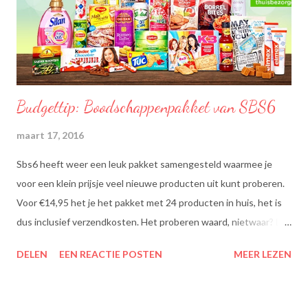
Budgettip: Boodschappenpakket van SBS6
maart 17, 2016
Sbs6 heeft weer een leuk pakket samengesteld waarmee je
voor een klein prijsje veel nieuwe producten uit kunt proberen.
Voor €14,95 het je het pakket met 24 producten in huis, het is
dus inclusief verzendkosten. Het proberen waard, nietwaar? Dit
zit erin: Lipton Green Tea Classic: Ontdek de heerlijke groene
DELEN
EEN REACTIE POSTEN
MEER LEZEN
theesmaken van Lipton: voor een goed moment dat heerlijk
smaakt. Lipton Green Classic is een traditionele groene thee
met een aangename, zachte smaak. Voor een verfrissend thee