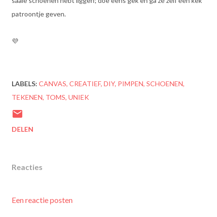
saaie schoenen hebt liggen; doe eens gek en ga ze zelf een kek
patroontje geven.
💜
LABELS:
CANVAS
CREATIEF
DIY
PIMPEN
SCHOENEN
TEKENEN
TOMS
UNIEK
DELEN
Reacties
Een reactie posten