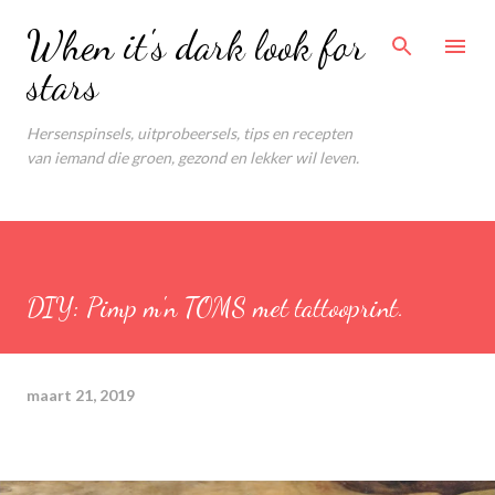
Doorgaan naar hoofdcontent
When it's dark look for
stars
Hersenspinsels, uitprobeersels, tips en recepten
van iemand die groen, gezond en lekker wil leven.
DIY: Pimp m'n TOMS met tattooprint.
maart 21, 2019