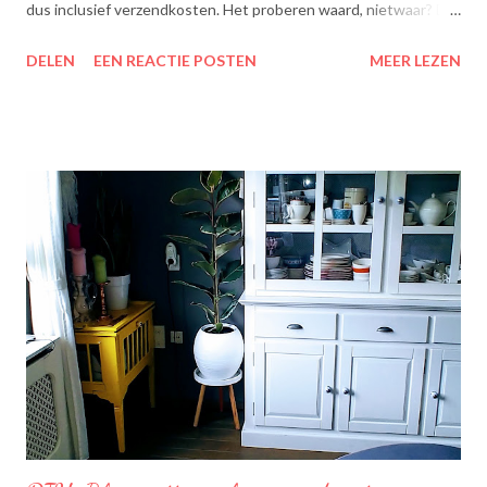
dus inclusief verzendkosten. Het proberen waard, nietwaar? Dit
zit erin: Lipton Green Tea Classic: Ontdek de heerlijke groene
DELEN
EEN REACTIE POSTEN
MEER LEZEN
theesmaken van Lipton: voor een goed moment dat heerlijk
smaakt. Lipton Green Classic is een traditionele groene thee
met een aangename, zachte smaak. Voor een verfrissend thee
moment! Becel Olie Blend: Becel Olie Blend bestaat uit een
mengsel van zonnebloem-, lijnzaad- en koolzaadolie. Het bevat
Omega’s 3 & 6 die goed zijn voor hart en bloedvaten. Omega's 3
& 6 zijn meervoudig onverzadigde vetzuren, die het lichaam niet
zelf kan aanmaken. Ze dragen bij tot de instandhouding van een
normaal cholesterolgehalte in het bloed. Becel Dieetolie geeft
een optimale smaak aan uw gerechten, met behoud van de
smaak van uw originele ingrediënten. Naast warme toepassing
l...