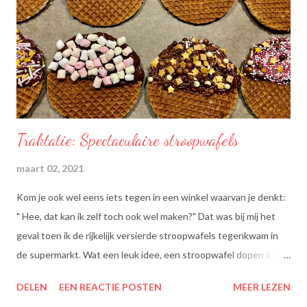
Traktatie: Spectaculaire stroopwafels
maart 02, 2021
Kom je ook wel eens iets tegen in een winkel waarvan je denkt:
" Hee, dat kan ik zelf toch ook wel maken?" Dat was bij mij het
geval toen ik de rijkelijk versierde stroopwafels tegenkwam in
de supermarkt. Wat een leuk idee, een stroopwafel dopen in
chocolade en dan dippen in discodip. Dat is toch wel een heel
DELEN
EEN REACTIE POSTEN
MEER LEZEN
lekkere traktatie, nietwaar?