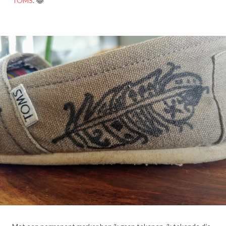
TOMS
. 😂