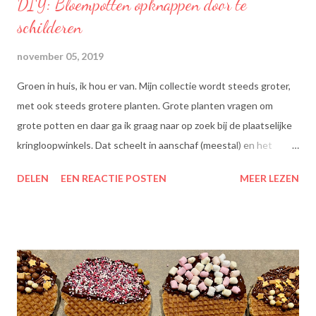
DIY: Bloempotten opknappen door te
schilderen
november 05, 2019
Groen in huis, ik hou er van. Mijn collectie wordt steeds groter,
met ook steeds grotere planten. Grote planten vragen om
grote potten en daar ga ik graag naar op zoek bij de plaatselijke
kringloopwinkels. Dat scheelt in aanschaf (meestal) en het
scheelt het aanboren van nieuwe grondstoffen, wat beter is
DELEN
EEN REACTIE POSTEN
MEER LEZEN
voor onze planeet, nietwaar?