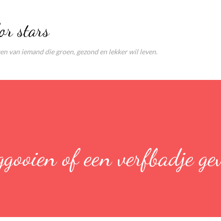
Doorgaan naar hoofdcontent
or stars
ten van iemand die groen, gezond en lekker wil leven.
ggooien of een verfbadje ge