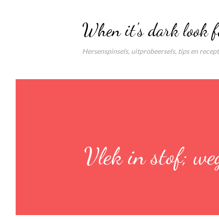
When it's dark look f
Hersenspinsels, uitprobeersels, tips en recep
Vlek in stof; we