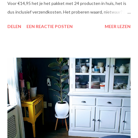
Voor €14,95 het je het pakket met 24 producten in huis, het is
dus inclusief verzendkosten. Het proberen waard, nietwaar? Dit
zit erin: Lipton Green Tea Classic: Ontdek de heerlijke groene
DELEN
EEN REACTIE POSTEN
MEER LEZEN
theesmaken van Lipton: voor een goed moment dat heerlijk
smaakt. Lipton Green Classic is een traditionele groene thee
met een aangename, zachte smaak. Voor een verfrissend thee
moment! Becel Olie Blend: Becel Olie Blend bestaat uit een
mengsel van zonnebloem-, lijnzaad- en koolzaadolie. Het bevat
Omega’s 3 & 6 die goed zijn voor hart en bloedvaten. Omega's 3
& 6 zijn meervoudig onverzadigde vetzuren, die het lichaam niet
zelf kan aanmaken. Ze dragen bij tot de instandhouding van een
normaal cholesterolgehalte in het bloed. Becel Dieetolie geeft
een optimale smaak aan uw gerechten, met behoud van de
smaak van uw originele ingrediënten. Naast warme toepassing
l...