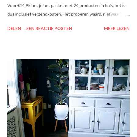
Voor €14,95 het je het pakket met 24 producten in huis, het is
dus inclusief verzendkosten. Het proberen waard, nietwaar? Dit
zit erin: Lipton Green Tea Classic: Ontdek de heerlijke groene
DELEN
EEN REACTIE POSTEN
MEER LEZEN
theesmaken van Lipton: voor een goed moment dat heerlijk
smaakt. Lipton Green Classic is een traditionele groene thee
met een aangename, zachte smaak. Voor een verfrissend thee
moment! Becel Olie Blend: Becel Olie Blend bestaat uit een
mengsel van zonnebloem-, lijnzaad- en koolzaadolie. Het bevat
Omega’s 3 & 6 die goed zijn voor hart en bloedvaten. Omega's 3
& 6 zijn meervoudig onverzadigde vetzuren, die het lichaam niet
zelf kan aanmaken. Ze dragen bij tot de instandhouding van een
normaal cholesterolgehalte in het bloed. Becel Dieetolie geeft
een optimale smaak aan uw gerechten, met behoud van de
smaak van uw originele ingrediënten. Naast warme toepassing
l...