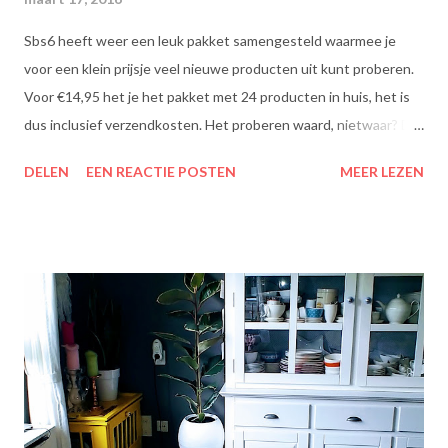
Sbs6 heeft weer een leuk pakket samengesteld waarmee je
voor een klein prijsje veel nieuwe producten uit kunt proberen.
Voor €14,95 het je het pakket met 24 producten in huis, het is
dus inclusief verzendkosten. Het proberen waard, nietwaar? Dit
zit erin: Lipton Green Tea Classic: Ontdek de heerlijke groene
DELEN
EEN REACTIE POSTEN
MEER LEZEN
theesmaken van Lipton: voor een goed moment dat heerlijk
smaakt. Lipton Green Classic is een traditionele groene thee
met een aangename, zachte smaak. Voor een verfrissend thee
moment! Becel Olie Blend: Becel Olie Blend bestaat uit een
mengsel van zonnebloem-, lijnzaad- en koolzaadolie. Het bevat
Omega’s 3 & 6 die goed zijn voor hart en bloedvaten. Omega's 3
& 6 zijn meervoudig onverzadigde vetzuren, die het lichaam niet
zelf kan aanmaken. Ze dragen bij tot de instandhouding van een
normaal cholesterolgehalte in het bloed. Becel Dieetolie geeft
een optimale smaak aan uw gerechten, met behoud van de