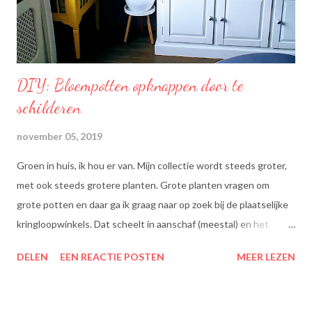
smaak van uw originele ingrediënten. Naast warme toepassing
l...
DIY: Bloempotten opknappen door te
schilderen
november 05, 2019
Groen in huis, ik hou er van. Mijn collectie wordt steeds groter,
met ook steeds grotere planten. Grote planten vragen om
grote potten en daar ga ik graag naar op zoek bij de plaatselijke
kringloopwinkels. Dat scheelt in aanschaf (meestal) en het
scheelt het aanboren van nieuwe grondstoffen, wat beter is
DELEN
EEN REACTIE POSTEN
MEER LEZEN
voor onze planeet, nietwaar?