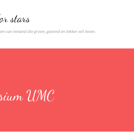
Doorgaan naar hoofdcontent
or stars
ten van iemand die groen, gezond en lekker wil leven.
osium UMC