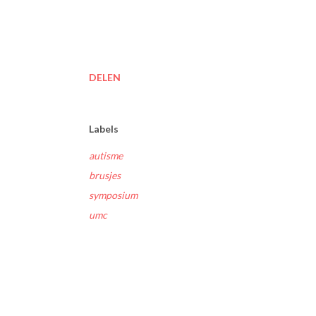
DELEN
Labels
autisme
brusjes
symposium
umc