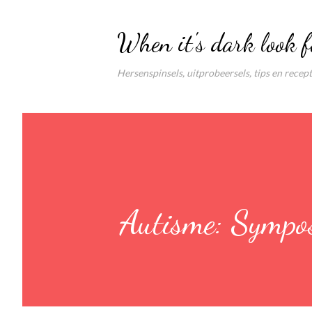
When it's dark look f
Hersenspinsels, uitprobeersels, tips en recep
Autisme: Symp