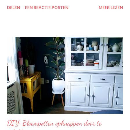
zit erin: Lipton Green Tea Classic: Ontdek de heerlijke groene
DELEN
EEN REACTIE POSTEN
MEER LEZEN
theesmaken van Lipton: voor een goed moment dat heerlijk
smaakt. Lipton Green Classic is een traditionele groene thee
met een aangename, zachte smaak. Voor een verfrissend thee
moment! Becel Olie Blend: Becel Olie Blend bestaat uit een
mengsel van zonnebloem-, lijnzaad- en koolzaadolie. Het bevat
Omega’s 3 & 6 die goed zijn voor hart en bloedvaten. Omega's 3
& 6 zijn meervoudig onverzadigde vetzuren, die het lichaam niet
zelf kan aanmaken. Ze dragen bij tot de instandhouding van een
normaal cholesterolgehalte in het bloed. Becel Dieetolie geeft
een optimale smaak aan uw gerechten, met behoud van de
smaak van uw originele ingrediënten. Naast warme toepassing
l...
DIY: Bloempotten opknappen door te