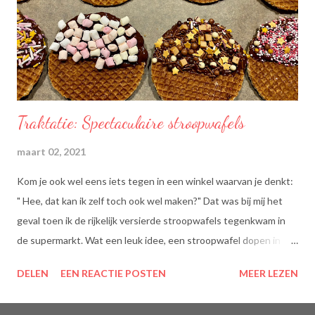
Traktatie: Spectaculaire stroopwafels
maart 02, 2021
Kom je ook wel eens iets tegen in een winkel waarvan je denkt:
" Hee, dat kan ik zelf toch ook wel maken?" Dat was bij mij het
geval toen ik de rijkelijk versierde stroopwafels tegenkwam in
de supermarkt. Wat een leuk idee, een stroopwafel dopen in
chocolade en dan dippen in discodip. Dat is toch wel een heel
DELEN
EEN REACTIE POSTEN
MEER LEZEN
lekkere traktatie, nietwaar?