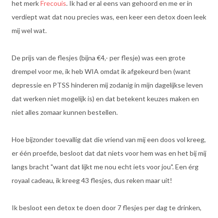
het merk
Frecouis
. Ik had er al eens van gehoord en me er in
verdiept wat dat nou precies was, een keer een detox doen leek
mij wel wat.
De prijs van de flesjes (bijna €4,- per flesje) was een grote
drempel voor me, ik heb WIA omdat ik afgekeurd ben (want
depressie en PTSS hinderen mij zodanig in mijn dagelijkse leven
dat werken niet mogelijk is) en dat betekent keuzes maken en
niet alles zomaar kunnen bestellen.
Hoe bijzonder toevallig dat die vriend van mij een doos vol kreeg,
er één proefde, besloot dat dat niets voor hem was en het bij mij
langs bracht "want dat lijkt me nou echt iets voor jou". Een érg
royaal cadeau, ik kreeg 43 flesjes, dus reken maar uit!
Ik besloot een detox te doen door 7 flesjes per dag te drinken,