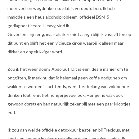
meer voel en wegdrinken totdat ik verdoofd ben. Ik heb
inmiddels een heus alcoholprobleem, officieel DSM-5
gediagnosticeerd. Heavy, vind ik.
Gevoelens zijn eng, maar als ik ze niet aanga blijf ik vast zitten op
dit punt en blijft het een vicieuze cirkel waarbij ik alleen maar
dikker en ongelukkiger word.
Zou ik het weer doen? Absoluut. Dit is een ideale manier om te
ontgiften, ik merk nu dat ik helemaal geen koffie nodig heb om
wakker te worden 's ochtends, weet het belang van voldoende
drinken (dat remt het hongergevoel ook. Honger is vaak ook
gewoon dorst) en ben natuurlijk zeker blij met een paar kilootjes
eraf.
Ik zou dan wel de officiële detoxkuur bestellen bij Frecious, met
shots en soepen in plaats van alleen maar slowjuice sapjes. Ik