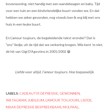
bovenwoning, niet handig met een wandelwagen en baby. Tijd
voor een tuin en een kindvriendelijke buurt vonden we. En dat
hebben we zeker gevonden, nog steeds ben ik erg blij met ons
huis in een leuke buurt.
En L'amour toujours, de begeleidende tekst eronder? Dat is
"ons" liedje, uit de tijd dat we verkering kregen. Wie kent 'm niet,
dé hit van Gigi D'Agostino in 2001/2002 😁
Liefde voor altijd, l'amour toujours. Hoe toepasselijk.
LABELS:
CADEAUTIP
DEPRESSIE
GEWONNEN
INSTAGRAM
JUBILEUM
L'AMOUR TOUJOURS
LIEFDE
MAAK DEPRESSIE BESPREEKBAAR
MIJLPAAL