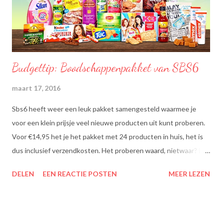
Budgettip: Boodschappenpakket van SBS6
maart 17, 2016
Sbs6 heeft weer een leuk pakket samengesteld waarmee je
voor een klein prijsje veel nieuwe producten uit kunt proberen.
Voor €14,95 het je het pakket met 24 producten in huis, het is
dus inclusief verzendkosten. Het proberen waard, nietwaar? Dit
zit erin: Lipton Green Tea Classic: Ontdek de heerlijke groene
DELEN
EEN REACTIE POSTEN
MEER LEZEN
theesmaken van Lipton: voor een goed moment dat heerlijk
smaakt. Lipton Green Classic is een traditionele groene thee
met een aangename, zachte smaak. Voor een verfrissend thee
moment! Becel Olie Blend: Becel Olie Blend bestaat uit een