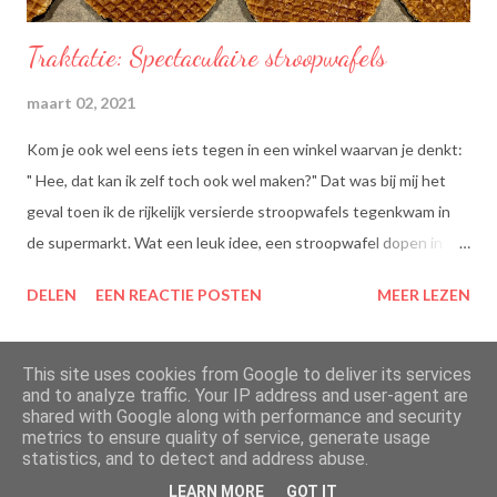
Traktatie: Spectaculaire stroopwafels
maart 02, 2021
Kom je ook wel eens iets tegen in een winkel waarvan je denkt:
" Hee, dat kan ik zelf toch ook wel maken?" Dat was bij mij het
geval toen ik de rijkelijk versierde stroopwafels tegenkwam in
de supermarkt. Wat een leuk idee, een stroopwafel dopen in
chocolade en dan dippen in discodip. Dat is toch wel een heel
DELEN
EEN REACTIE POSTEN
MEER LEZEN
lekkere traktatie, nietwaar?
This site uses cookies from Google to deliver its services
and to analyze traffic. Your IP address and user-agent are
shared with Google along with performance and security
Mogelijk gemaakt door Blogger
metrics to ensure quality of service, generate usage
statistics, and to detect and address abuse.
Thema-afbeeldingen van
merrymoonmary
LEARN MORE
GOT IT