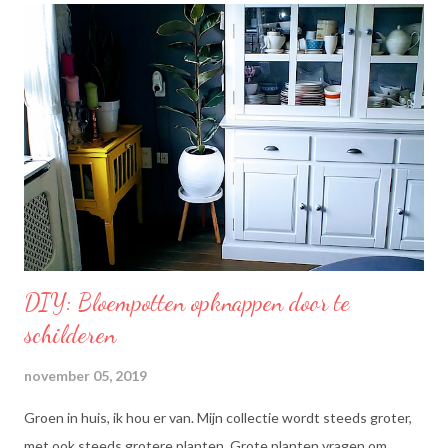
mengsel van zonnebloem-, lijnzaad- en koolzaadolie. Het bevat
Omega’s 3 & 6 die goed zijn voor hart en bloedvaten. Omega's 3
& 6 zijn meervoudig onverzadigde vetzuren, die het lichaam niet
zelf kan aanmaken. Ze dragen bij tot de instandhouding van een
normaal cholesterolgehalte in het bloed. Becel Dieetolie geeft
een optimale smaak aan uw gerechten, met behoud van de
smaak van uw originele ingrediënten. Naast warme toepassing
l...
DIY: Bloempotten opknappen door te
schilderen
november 05, 2019
Groen in huis, ik hou er van. Mijn collectie wordt steeds groter,
met ook steeds grotere planten. Grote planten vragen om