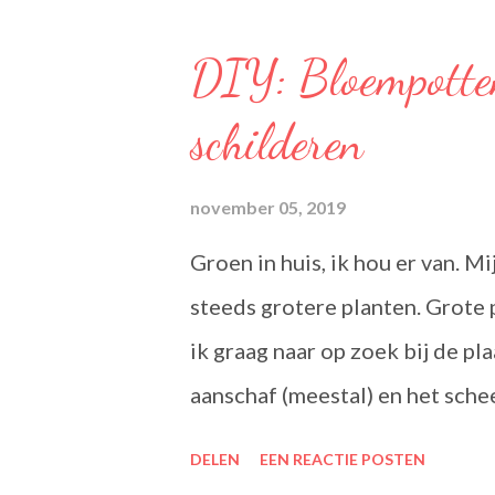
een aangename, zachte smaak.
Olie Blend: Becel Olie Blend b
DIY: Bloempotte
lijnzaad- en koolzaadolie. Het
schilderen
en bloedvaten. Omega's 3 & 6 
het lichaam niet zelf kan aanm
november 05, 2019
van een normaal cholesterolgeh
Groen in huis, ik hou er van. M
een optimale smaak aan uw ge
steeds grotere planten. Grote 
originele ingrediënten. Naast w
ik graag naar op zoek bij de pl
aanschaf (meestal) en het sche
wat beter is voor onze planeet
DELEN
EEN REACTIE POSTEN