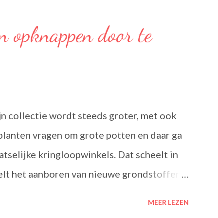
 Voor een verfrissend thee moment! Becel
estaat uit een mengsel van zonnebloem-,
n opknappen door te
 bevat Omega’s 3 & 6 die goed zijn voor hart
zijn meervoudig onverzadigde vetzuren, die
aken. Ze dragen bij tot de instandhouding
alte in het bloed. Becel Dieetolie geeft
ijn collectie wordt steeds groter, met ook
rechten, met behoud van de smaak van uw
planten vragen om grote potten en daar ga
arme toepassing l...
aatselijke kringloopwinkels. Dat scheelt in
elt het aanboren van nieuwe grondstoffen,
, nietwaar?
MEER LEZEN