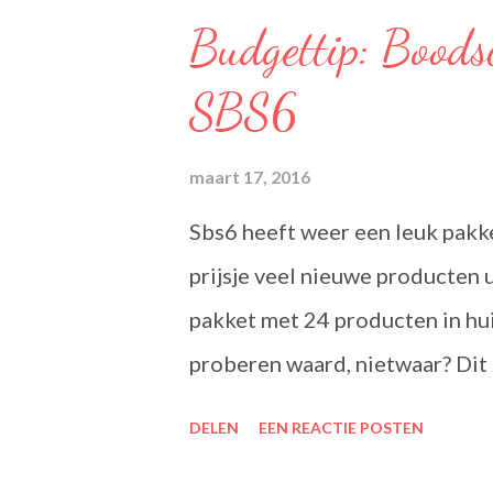
Budgettip: Boods
SBS6
maart 17, 2016
Sbs6 heeft weer een leuk pakk
prijsje veel nieuwe producten 
pakket met 24 producten in hui
proberen waard, nietwaar? Dit 
de heerlijke groene theesmake
DELEN
EEN REACTIE POSTEN
heerlijk smaakt. Lipton Green 