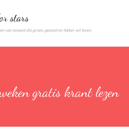
Doorgaan naar hoofdcontent
or stars
ten van iemand die groen, gezond en lekker wil leven.
weken gratis krant lezen