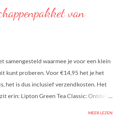
chappenpakket van
et samengesteld waarmee je voor een klein
uit kunt proberen. Voor €14,95 het je het
s, het is dus inclusief verzendkosten. Het
zit erin: Lipton Green Tea Classic: Ontdek
n van Lipton: voor een goed moment dat
MEER LEZEN
Classic is een traditionele groene thee met