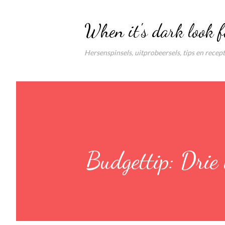
When it's dark look f
Hersenspinsels, uitprobeersels, tips en recep
Budgettip: Drie 