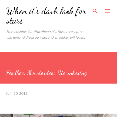
Doorgaan naar hoofdcontent
When it's dark look for
stars
Hersenspinsels, uitprobeersels, tips en recepten
van iemand die groen, gezond en lekker wil leven.
Foodbox: Monsterdoos Bio unboxing
juni 20, 2019