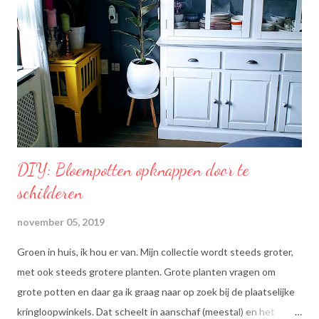
& 6 zijn meervoudig onverzadigde vetzuren, die het lichaam niet
zelf kan aanmaken. Ze dragen bij tot de instandhouding van een
normaal cholesterolgehalte in het bloed. Becel Dieetolie geeft
een optimale smaak aan uw gerechten, met behoud van de
smaak van uw originele ingrediënten. Naast warme toepassing
l...
DIY: Bloempotten opknappen door te
schilderen
november 05, 2019
Groen in huis, ik hou er van. Mijn collectie wordt steeds groter,
met ook steeds grotere planten. Grote planten vragen om
grote potten en daar ga ik graag naar op zoek bij de plaatselijke
kringloopwinkels. Dat scheelt in aanschaf (meestal) en het