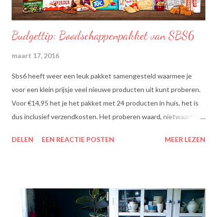
Budgettip: Boodschappenpakket van SBS6
maart 17, 2016
Sbs6 heeft weer een leuk pakket samengesteld waarmee je
voor een klein prijsje veel nieuwe producten uit kunt proberen.
Voor €14,95 het je het pakket met 24 producten in huis, het is
dus inclusief verzendkosten. Het proberen waard, nietwaar? Dit
zit erin: Lipton Green Tea Classic: Ontdek de heerlijke groene
DELEN
EEN REACTIE POSTEN
MEER LEZEN
theesmaken van Lipton: voor een goed moment dat heerlijk
smaakt. Lipton Green Classic is een traditionele groene thee
met een aangename, zachte smaak. Voor een verfrissend thee
moment! Becel Olie Blend: Becel Olie Blend bestaat uit een
mengsel van zonnebloem-, lijnzaad- en koolzaadolie. Het bevat
Omega’s 3 & 6 die goed zijn voor hart en bloedvaten. Omega's 3