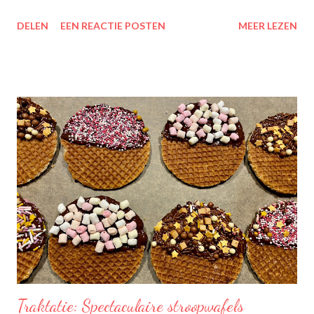
scheelt het aanboren van nieuwe grondstoffen, wat beter is
DELEN
EEN REACTIE POSTEN
MEER LEZEN
voor onze planeet, nietwaar?
Traktatie: Spectaculaire stroopwafels