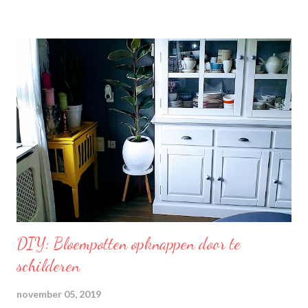
met een aangename, zachte smaak. Voor een verfrissend thee
moment! Becel Olie Blend: Becel Olie Blend bestaat uit een
mengsel van zonnebloem-, lijnzaad- en koolzaadolie. Het bevat
Omega’s 3 & 6 die goed zijn voor hart en bloedvaten. Omega's 3
& 6 zijn meervoudig onverzadigde vetzuren, die het lichaam niet
zelf kan aanmaken. Ze dragen bij tot de instandhouding van een
normaal cholesterolgehalte in het bloed. Becel Dieetolie geeft
een optimale smaak aan uw gerechten, met behoud van de
smaak van uw originele ingrediënten. Naast warme toepassing
l...
DIY: Bloempotten opknappen door te
schilderen
november 05, 2019