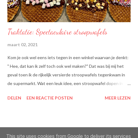
Traktatie: Spectaculaire stroopwafels
maart 02, 2021
Kom je ook wel eens iets tegen in een winkel waarvan je denkt:
" Hee, dat kan ik zelf toch ook wel maken?" Dat was bij mij het
geval toen ik de rijkelijk versierde stroopwafels tegenkwam in
de supermarkt. Wat een leuk idee, een stroopwafel dopen in
chocolade en dan dippen in discodip. Dat is toch wel een heel
DELEN
EEN REACTIE POSTEN
MEER LEZEN
lekkere traktatie, nietwaar?
Mogelijk gemaakt door Blogger
This site uses cookies from Google to deliver its services