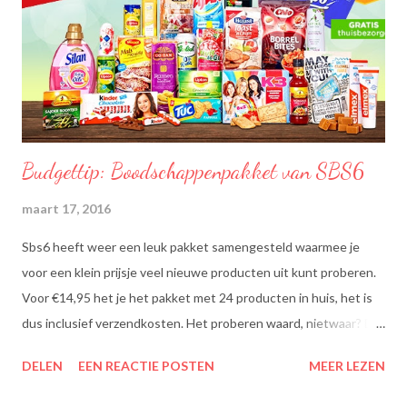
Budgettip: Boodschappenpakket van SBS6
maart 17, 2016
Sbs6 heeft weer een leuk pakket samengesteld waarmee je
voor een klein prijsje veel nieuwe producten uit kunt proberen.
Voor €14,95 het je het pakket met 24 producten in huis, het is
dus inclusief verzendkosten. Het proberen waard, nietwaar? Dit
zit erin: Lipton Green Tea Classic: Ontdek de heerlijke groene
DELEN
EEN REACTIE POSTEN
MEER LEZEN
theesmaken van Lipton: voor een goed moment dat heerlijk
smaakt. Lipton Green Classic is een traditionele groene thee