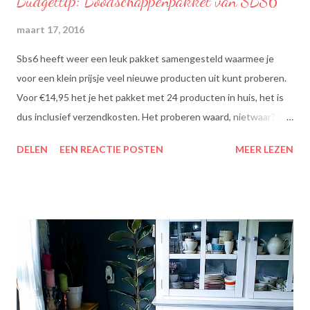
Budgettip: Boodschappenpakket van SBS6
maart 17, 2016
Sbs6 heeft weer een leuk pakket samengesteld waarmee je
voor een klein prijsje veel nieuwe producten uit kunt proberen.
Voor €14,95 het je het pakket met 24 producten in huis, het is
dus inclusief verzendkosten. Het proberen waard, nietwaar? Dit
zit erin: Lipton Green Tea Classic: Ontdek de heerlijke groene
DELEN
EEN REACTIE POSTEN
MEER LEZEN
theesmaken van Lipton: voor een goed moment dat heerlijk
smaakt. Lipton Green Classic is een traditionele groene thee
met een aangename, zachte smaak. Voor een verfrissend thee
moment! Becel Olie Blend: Becel Olie Blend bestaat uit een
mengsel van zonnebloem-, lijnzaad- en koolzaadolie. Het bevat
Omega’s 3 & 6 die goed zijn voor hart en bloedvaten. Omega's 3
& 6 zijn meervoudig onverzadigde vetzuren, die het lichaam niet
zelf kan aanmaken. Ze dragen bij tot de instandhouding van een