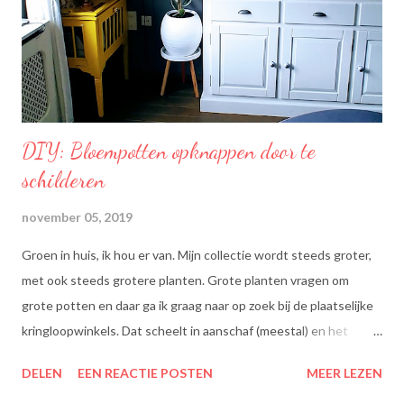
normaal cholesterolgehalte in het bloed. Becel Dieetolie geeft
een optimale smaak aan uw gerechten, met behoud van de
smaak van uw originele ingrediënten. Naast warme toepassing
l...
DIY: Bloempotten opknappen door te
schilderen
november 05, 2019
Groen in huis, ik hou er van. Mijn collectie wordt steeds groter,
met ook steeds grotere planten. Grote planten vragen om
grote potten en daar ga ik graag naar op zoek bij de plaatselijke
kringloopwinkels. Dat scheelt in aanschaf (meestal) en het
scheelt het aanboren van nieuwe grondstoffen, wat beter is
DELEN
EEN REACTIE POSTEN
MEER LEZEN
voor onze planeet, nietwaar?