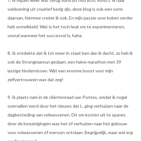
7. Ik mijzelf weer wat terug vond (of nou echt vond?). Ik haal
voldoening uit creatief bezig zijn, deze blog is ook een vorm
daarvan, hiermee creëer ik ook. En mijn passie voor koken verder
heb ontwikkeld. Wat is het toch leuk om te experimenteren,
vooral wanneer het succesvol is, haha.
8. Ik ontdekte dat ik tot meer in staat ben dan ik dacht, zo heb ik
ook de Strongmanrun gedaan; een halve marathon met 39
lastige hindernissen. Wát een enorme boost voor mijn
zelfvertrouwen was dat zeg!
9. Ik plaats nam in de cliëntenraad van Pontes, omdat ik nogal
overvallen werd door het nieuws dat L. ging verhuizen naar de
dagbesteding van volwassenen. Dit om kosten uit te sparen,
door de bezuinigingen was het óf verhuizen naar het gebouw
voor volwassenen óf mensen ontslaan. Begrijpelijk, maar wel erg