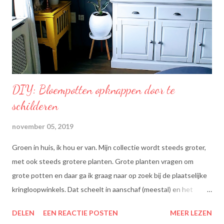
normaal cholesterolgehalte in het bloed. Becel Dieetolie geeft
een optimale smaak aan uw gerechten, met behoud van de
smaak van uw originele ingrediënten. Naast warme toepassing
l...
DIY: Bloempotten opknappen door te
schilderen
november 05, 2019
Groen in huis, ik hou er van. Mijn collectie wordt steeds groter,
met ook steeds grotere planten. Grote planten vragen om
grote potten en daar ga ik graag naar op zoek bij de plaatselijke
kringloopwinkels. Dat scheelt in aanschaf (meestal) en het
scheelt het aanboren van nieuwe grondstoffen, wat beter is
DELEN
EEN REACTIE POSTEN
MEER LEZEN
voor onze planeet, nietwaar?