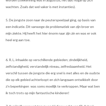
worden (toekenning was in augustus, het laat nogal op zich
wachten. Zoals dat wel vaker is met instanties).
5. De jongste zoon naar de peuterspeelzaal ging, op basis van
een indicatie. Dit vanwege de problematiek van zijn broer en
mijn ziekte. Hij heeft het hier énorm naar zijn zin en was er ook
heel erg aan toe.
6. R. L. inhaalde op verschillende gebieden; zindelijkheid,
zelfstandigheid, verstandelijk niveau, zelfredzaamheid. Het
verschil tussen de jongste die erg snel is met alles en de oudste
die op elk gebied achterloopt en zich langzaam ontwikkelt door
z'n beperkingen was soms moeilijk te verkroppen. Maar wat ben
ik toch trots op mijn fantastische kinderen!