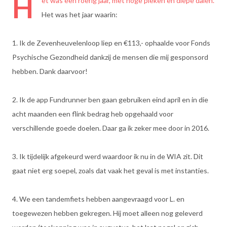
H
et was een roerig jaar, met hoge pieken en diepe dalen.
Het was het jaar waarin:
1. Ik de Zevenheuvelenloop liep en €113,- ophaalde voor Fonds
Psychische Gezondheid dankzij de mensen die mij gesponsord
hebben. Dank daarvoor!
2. Ik de app Fundrunner ben gaan gebruiken eind april en in die
acht maanden een flink bedrag heb opgehaald voor
verschillende goede doelen. Daar ga ik zeker mee door in 2016.
3. Ik tijdelijk afgekeurd werd waardoor ik nu in de WIA zit. Dit
gaat niet erg soepel, zoals dat vaak het geval is met instanties.
4. We een tandemfiets hebben aangevraagd voor L. en
toegewezen hebben gekregen. Hij moet alleen nog geleverd