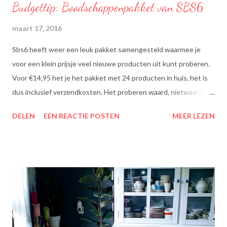
Budgettip: Boodschappenpakket van SBS6
maart 17, 2016
Sbs6 heeft weer een leuk pakket samengesteld waarmee je
voor een klein prijsje veel nieuwe producten uit kunt proberen.
Voor €14,95 het je het pakket met 24 producten in huis, het is
dus inclusief verzendkosten. Het proberen waard, nietwaar? Dit
zit erin: Lipton Green Tea Classic: Ontdek de heerlijke groene
DELEN
EEN REACTIE POSTEN
MEER LEZEN
theesmaken van Lipton: voor een goed moment dat heerlijk
smaakt. Lipton Green Classic is een traditionele groene thee
met een aangename, zachte smaak. Voor een verfrissend thee
moment! Becel Olie Blend: Becel Olie Blend bestaat uit een
mengsel van zonnebloem-, lijnzaad- en koolzaadolie. Het bevat
Omega’s 3 & 6 die goed zijn voor hart en bloedvaten. Omega's 3
& 6 zijn meervoudig onverzadigde vetzuren, die het lichaam niet
zelf kan aanmaken. Ze dragen bij tot de instandhouding van een