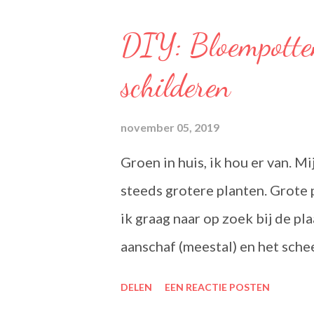
Olie Blend: Becel Olie Blend b
DIY: Bloempotte
lijnzaad- en koolzaadolie. Het
schilderen
en bloedvaten. Omega's 3 & 6 
het lichaam niet zelf kan aanm
november 05, 2019
van een normaal cholesterolgeh
Groen in huis, ik hou er van. M
een optimale smaak aan uw ge
steeds grotere planten. Grote 
originele ingrediënten. Naast w
ik graag naar op zoek bij de pl
aanschaf (meestal) en het sche
wat beter is voor onze planeet
DELEN
EEN REACTIE POSTEN