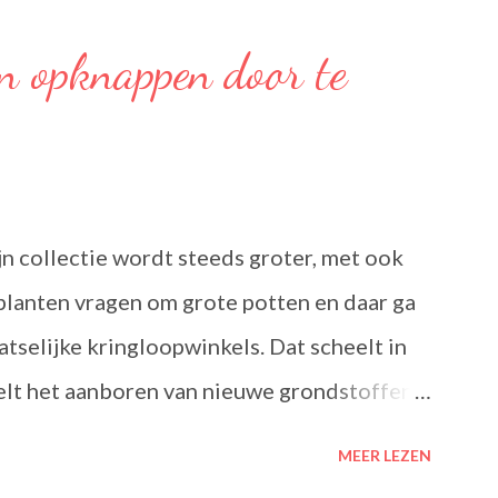
estaat uit een mengsel van zonnebloem-,
n opknappen door te
 bevat Omega’s 3 & 6 die goed zijn voor hart
zijn meervoudig onverzadigde vetzuren, die
aken. Ze dragen bij tot de instandhouding
alte in het bloed. Becel Dieetolie geeft
ijn collectie wordt steeds groter, met ook
rechten, met behoud van de smaak van uw
planten vragen om grote potten en daar ga
arme toepassing l...
aatselijke kringloopwinkels. Dat scheelt in
elt het aanboren van nieuwe grondstoffen,
, nietwaar?
MEER LEZEN