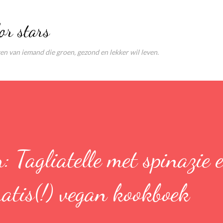
Doorgaan naar hoofdcontent
or stars
ten van iemand die groen, gezond en lekker wil leven.
: Tagliatelle met spinazie 
atis(!) vegan kookboek