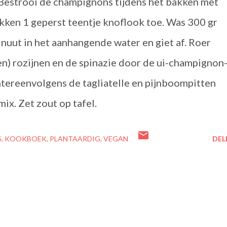
Bestrooi de champignons tijdens het bakken met
kken 1 geperst teentje knoflook toe. Was 300 gr
inuut in het aanhangende water en giet af. Roer
n) rozijnen en de spinazie door de ui-champignon
htereenvolgens de tagliatelle en pijnboompitten
x. Zet zout op tafel.
S
KOOKBOEK
PLANTAARDIG
VEGAN
DEL