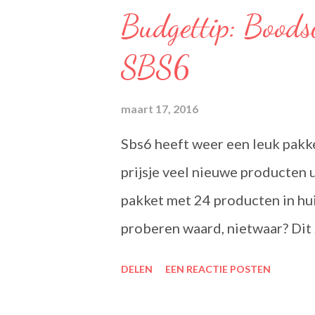
Budgettip: Boods
SBS6
maart 17, 2016
Sbs6 heeft weer een leuk pakk
prijsje veel nieuwe producten 
pakket met 24 producten in hui
proberen waard, nietwaar? Dit 
de heerlijke groene theesmake
DELEN
EEN REACTIE POSTEN
heerlijk smaakt. Lipton Green 
een aangename, zachte smaak.