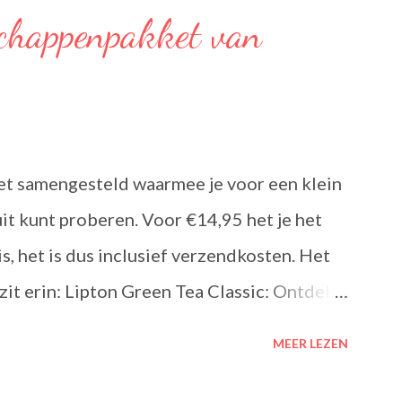
chappenpakket van
et samengesteld waarmee je voor een klein
uit kunt proberen. Voor €14,95 het je het
s, het is dus inclusief verzendkosten. Het
zit erin: Lipton Green Tea Classic: Ontdek
n van Lipton: voor een goed moment dat
MEER LEZEN
Classic is een traditionele groene thee met
 Voor een verfrissend thee moment! Becel