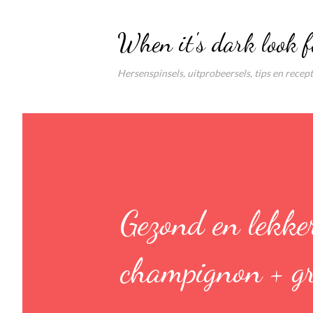
When it's dark look f
Hersenspinsels, uitprobeersels, tips en recep
Gezond en lekker
champignon + gr