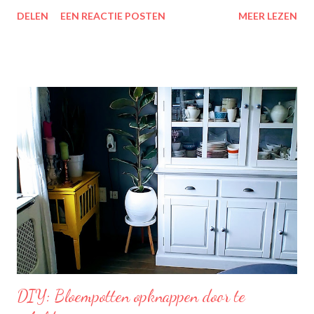
zit erin: Lipton Green Tea Classic: Ontdek de heerlijke groene
DELEN
EEN REACTIE POSTEN
MEER LEZEN
theesmaken van Lipton: voor een goed moment dat heerlijk
smaakt. Lipton Green Classic is een traditionele groene thee
met een aangename, zachte smaak. Voor een verfrissend thee
moment! Becel Olie Blend: Becel Olie Blend bestaat uit een
mengsel van zonnebloem-, lijnzaad- en koolzaadolie. Het bevat
Omega’s 3 & 6 die goed zijn voor hart en bloedvaten. Omega's 3
& 6 zijn meervoudig onverzadigde vetzuren, die het lichaam niet
zelf kan aanmaken. Ze dragen bij tot de instandhouding van een
normaal cholesterolgehalte in het bloed. Becel Dieetolie geeft
een optimale smaak aan uw gerechten, met behoud van de
smaak van uw originele ingrediënten. Naast warme toepassing
l...
DIY: Bloempotten opknappen door te