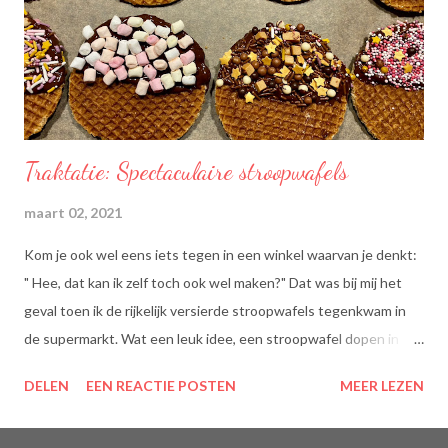
Traktatie: Spectaculaire stroopwafels
maart 02, 2021
Kom je ook wel eens iets tegen in een winkel waarvan je denkt:
" Hee, dat kan ik zelf toch ook wel maken?" Dat was bij mij het
geval toen ik de rijkelijk versierde stroopwafels tegenkwam in
de supermarkt. Wat een leuk idee, een stroopwafel dopen in
chocolade en dan dippen in discodip. Dat is toch wel een heel
DELEN
EEN REACTIE POSTEN
MEER LEZEN
lekkere traktatie, nietwaar?