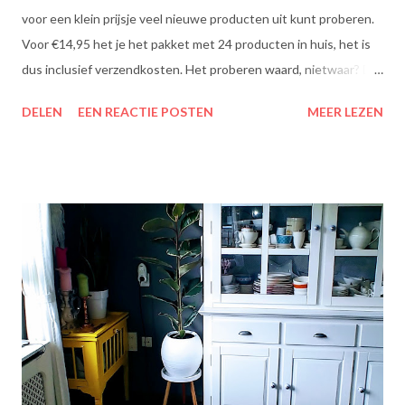
voor een klein prijsje veel nieuwe producten uit kunt proberen.
Voor €14,95 het je het pakket met 24 producten in huis, het is
dus inclusief verzendkosten. Het proberen waard, nietwaar? Dit
zit erin: Lipton Green Tea Classic: Ontdek de heerlijke groene
DELEN
EEN REACTIE POSTEN
MEER LEZEN
theesmaken van Lipton: voor een goed moment dat heerlijk
smaakt. Lipton Green Classic is een traditionele groene thee
met een aangename, zachte smaak. Voor een verfrissend thee
moment! Becel Olie Blend: Becel Olie Blend bestaat uit een
mengsel van zonnebloem-, lijnzaad- en koolzaadolie. Het bevat
Omega’s 3 & 6 die goed zijn voor hart en bloedvaten. Omega's 3
& 6 zijn meervoudig onverzadigde vetzuren, die het lichaam niet
zelf kan aanmaken. Ze dragen bij tot de instandhouding van een
normaal cholesterolgehalte in het bloed. Becel Dieetolie geeft
een optimale smaak aan uw gerechten, met behoud van de
smaak van uw originele ingrediënten. Naast warme toepassing
l...