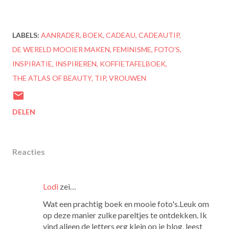
LABELS:
AANRADER
BOEK
CADEAU
CADEAUTIP
DE WERELD MOOIER MAKEN
FEMINISME
FOTO'S
INSPIRATIE
INSPIREREN
KOFFIETAFELBOEK
THE ATLAS OF BEAUTY
TIP
VROUWEN
DELEN
Reacties
Lodi
zei…
Wat een prachtig boek en mooie foto's.Leuk om
op deze manier zulke pareltjes te ontdekken. Ik
vind alleen de letters erg klein op je blog, leest