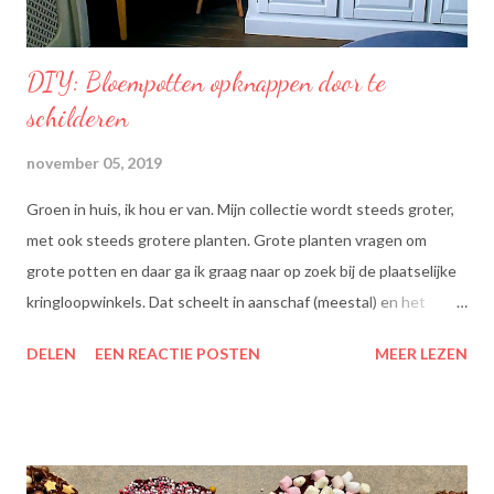
DIY: Bloempotten opknappen door te
schilderen
november 05, 2019
Groen in huis, ik hou er van. Mijn collectie wordt steeds groter,
met ook steeds grotere planten. Grote planten vragen om
grote potten en daar ga ik graag naar op zoek bij de plaatselijke
kringloopwinkels. Dat scheelt in aanschaf (meestal) en het
scheelt het aanboren van nieuwe grondstoffen, wat beter is
DELEN
EEN REACTIE POSTEN
MEER LEZEN
voor onze planeet, nietwaar?