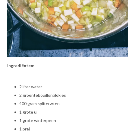
Ingrediënten:
2 liter water
2 groentebouillonblokjes
400 gram spliterwten
1 grote ui
1 grote winterpeen
1 prei