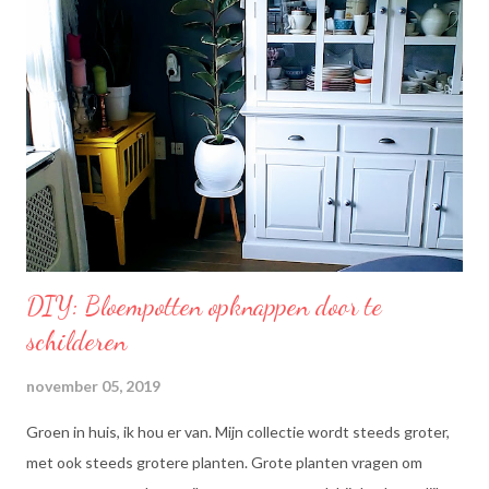
mengsel van zonnebloem-, lijnzaad- en koolzaadolie. Het bevat
Omega’s 3 & 6 die goed zijn voor hart en bloedvaten. Omega's 3
& 6 zijn meervoudig onverzadigde vetzuren, die het lichaam niet
zelf kan aanmaken. Ze dragen bij tot de instandhouding van een
normaal cholesterolgehalte in het bloed. Becel Dieetolie geeft
een optimale smaak aan uw gerechten, met behoud van de
smaak van uw originele ingrediënten. Naast warme toepassing
l...
DIY: Bloempotten opknappen door te
schilderen
november 05, 2019
Groen in huis, ik hou er van. Mijn collectie wordt steeds groter,
met ook steeds grotere planten. Grote planten vragen om