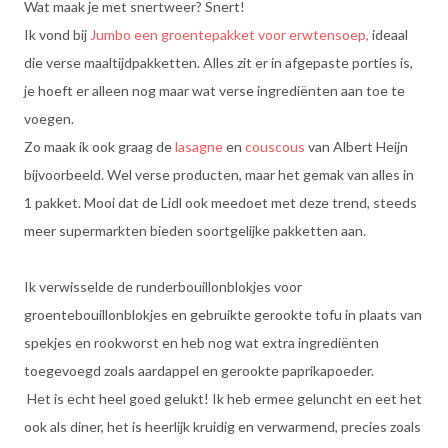
Wat maak je met snertweer? Snert!
Ik vond bij
Jumbo een groentepakket voor erwtensoep,
ideaal
die verse maaltijdpakketten. Alles zit er in afgepaste porties is,
je hoeft er alleen nog maar wat verse ingrediënten aan toe te
voegen.
Zo maak ik ook graag de
lasagne
en
couscous
van Albert Heijn
bijvoorbeeld. Wel verse producten, maar het gemak van alles in
1 pakket. Mooi dat de Lidl ook meedoet met deze trend, steeds
meer supermarkten bieden soortgelijke pakketten aan.
Ik verwisselde de runderbouillonblokjes voor
groentebouillonblokjes en gebruikte gerookte tofu in plaats van
spekjes en rookworst en heb nog wat extra ingrediënten
toegevoegd zoals aardappel en gerookte paprikapoeder.
Het is echt heel goed gelukt! Ik heb ermee geluncht en eet het
ook als diner, het is heerlijk kruidig en verwarmend, precies zoals