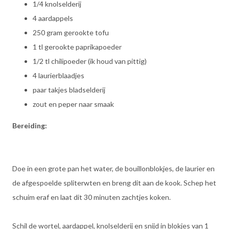
1/4 knolselderij
4 aardappels
250 gram gerookte tofu
1 tl gerookte paprikapoeder
1/2 tl chilipoeder (ik houd van pittig)
4 laurierblaadjes
paar takjes bladselderij
zout en peper naar smaak
Bereiding:
Doe in een grote pan het water, de bouillonblokjes, de laurier en
de afgespoelde spliterwten en breng dit aan de kook. Schep het
schuim eraf en laat dit 30 minuten zachtjes koken.
Schil de wortel, aardappel, knolselderij en snijd in blokjes van 1