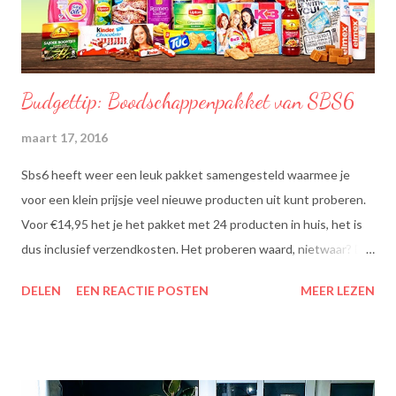
Budgettip: Boodschappenpakket van SBS6
maart 17, 2016
Sbs6 heeft weer een leuk pakket samengesteld waarmee je
voor een klein prijsje veel nieuwe producten uit kunt proberen.
Voor €14,95 het je het pakket met 24 producten in huis, het is
dus inclusief verzendkosten. Het proberen waard, nietwaar? Dit
zit erin: Lipton Green Tea Classic: Ontdek de heerlijke groene
DELEN
EEN REACTIE POSTEN
MEER LEZEN
theesmaken van Lipton: voor een goed moment dat heerlijk
smaakt. Lipton Green Classic is een traditionele groene thee
met een aangename, zachte smaak. Voor een verfrissend thee
moment! Becel Olie Blend: Becel Olie Blend bestaat uit een