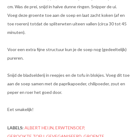
cm. Was de prei, snijd in halve dunne ringen. Snipper de ui.
Voeg deze groente toe aan de soep en laat zacht koken (af en
toe roeren) totdat de spliterwten uiteen vallen (circa 30 tot 45
minuten).
Voor een extra fijne structuur kun je de soep nog (gedeeltelijk)
pureren.
Snijd de bladselderij in reepjes en de tofu in blokjes. Voeg dit toe
aan de soep samen met de paprikapoeder, chilipoeder, zout en
peper en roer het goed door.
Eet smakelijk!
LABELS:
ALBERT HEIJN
ERWTENSOEP
GEROOKTE TOFU
GEVEGANISEERD
GROENTE