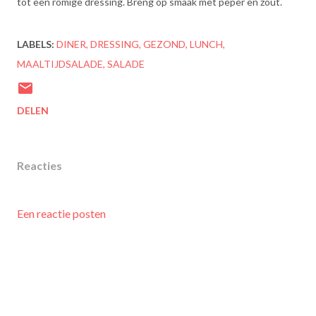
tot een romige dressing. Breng op smaak met peper en zout.
LABELS:
DINER
DRESSING
GEZOND
LUNCH
MAALTIJDSALADE
SALADE
DELEN
Reacties
Een reactie posten