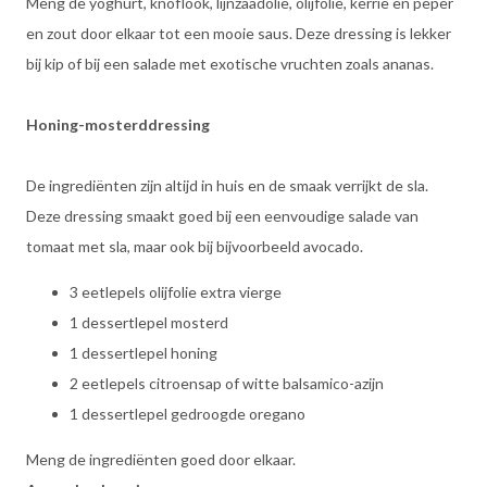
Meng de yoghurt, knoflook, lijnzaadolie, olijfolie, kerrie en peper
en zout door elkaar tot een mooie saus. Deze dressing is lekker
bij kip of bij een salade met exotische vruchten zoals ananas.
Honing-mosterddressing
De ingrediënten zijn altijd in huis en de smaak verrijkt de sla.
Deze dressing smaakt goed bij een eenvoudige salade van
tomaat met sla, maar ook bij bijvoorbeeld avocado.
3 eetlepels olijfolie extra vierge
1 dessertlepel mosterd
1 dessertlepel honing
2 eetlepels citroensap of witte balsamico-azijn
1 dessertlepel gedroogde oregano
Meng de ingrediënten goed door elkaar.