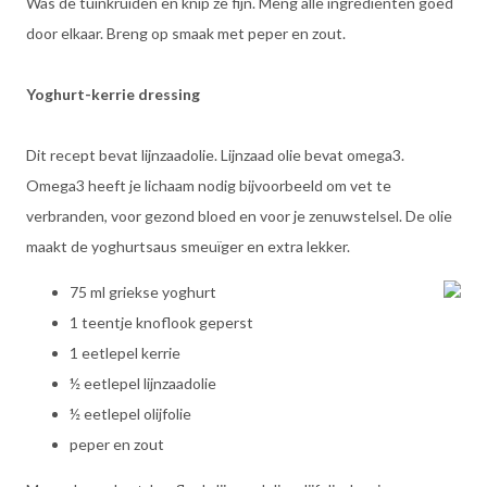
Was de tuinkruiden en knip ze fijn. Meng alle ingrediënten goed
door elkaar. Breng op smaak met peper en zout.
Yoghurt-kerrie dressing
Dit recept bevat lijnzaadolie. Lijnzaad olie bevat omega3.
Omega3 heeft je lichaam nodig bijvoorbeeld om vet te
verbranden, voor gezond bloed en voor je zenuwstelsel. De olie
maakt de yoghurtsaus smeuïger en extra lekker.
75 ml griekse yoghurt
1 teentje knoflook geperst
1 eetlepel kerrie
½ eetlepel lijnzaadolie
½ eetlepel olijfolie
peper en zout