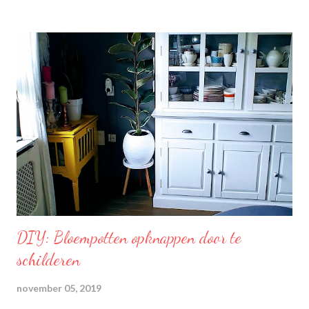
met een aangename, zachte smaak. Voor een verfrissend thee
moment! Becel Olie Blend: Becel Olie Blend bestaat uit een
mengsel van zonnebloem-, lijnzaad- en koolzaadolie. Het bevat
Omega’s 3 & 6 die goed zijn voor hart en bloedvaten. Omega's 3
& 6 zijn meervoudig onverzadigde vetzuren, die het lichaam niet
zelf kan aanmaken. Ze dragen bij tot de instandhouding van een
normaal cholesterolgehalte in het bloed. Becel Dieetolie geeft
een optimale smaak aan uw gerechten, met behoud van de
smaak van uw originele ingrediënten. Naast warme toepassing
l...
DIY: Bloempotten opknappen door te
schilderen
november 05, 2019