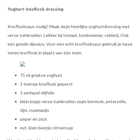
Yoghurt-knoflook dressing
Knoflooksaus nodig? Maak deze heerlijke yoghurtdressing met
verse tuinkruiden. Lekker bij tomaat, komkommer, selderij. Ook
een goede dipsaus. Voor een echt knoflooksaus gebruik je twee
tenen knoflook in plaats van één teen.
75 ml griekse yoghurt
1 teentje knoflook geperst
1 eetlepel olijfolie
klein kopje verse tuinkruiden zoals bieslook, peterselie,
tijm, rozemarijn
peper en zout
evt. klein beetje citroensap