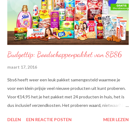
Budgettip: Boodschappenpakket van SBS6
maart 17, 2016
Sbs6 heeft weer een leuk pakket samengesteld waarmee je
voor een klein prijsje veel nieuwe producten uit kunt proberen.
Voor €14,95 het je het pakket met 24 producten in huis, het is
dus inclusief verzendkosten. Het proberen waard, nietwaar? Dit
zit erin: Lipton Green Tea Classic: Ontdek de heerlijke groene
DELEN
EEN REACTIE POSTEN
MEER LEZEN
theesmaken van Lipton: voor een goed moment dat heerlijk
smaakt. Lipton Green Classic is een traditionele groene thee