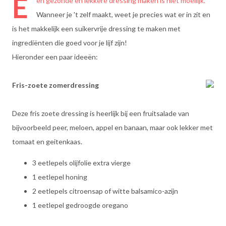
E
en gezonde en lekkere dressing maken is niet moeilijk.
Wanneer je 't zelf maakt, weet je precies wat er in zit en
is het makkelijk een suikervrije dressing te maken met
ingrediënten die goed voor je lijf zijn!
Hieronder een paar ideeën:
Fris-zoete zomerdressing
Deze fris zoete dressing is heerlijk bij een fruitsalade van
bijvoorbeeld peer, meloen, appel en banaan, maar ook lekker met
tomaat en geitenkaas.
3 eetlepels olijfolie extra vierge
1 eetlepel honing
2 eetlepels citroensap of witte balsamico-azijn
1 eetlepel gedroogde oregano