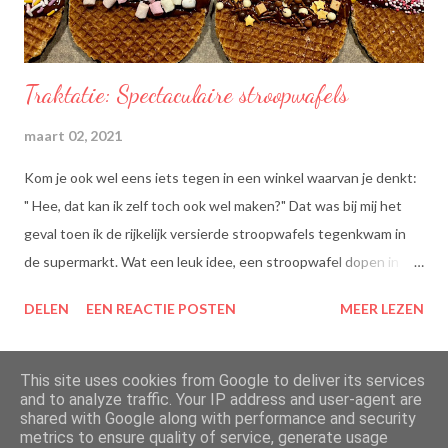
Traktatie: Spectaculaire stroopwafels
maart 02, 2021
Kom je ook wel eens iets tegen in een winkel waarvan je denkt:
" Hee, dat kan ik zelf toch ook wel maken?" Dat was bij mij het
geval toen ik de rijkelijk versierde stroopwafels tegenkwam in
de supermarkt. Wat een leuk idee, een stroopwafel dopen in
chocolade en dan dippen in discodip. Dat is toch wel een heel
DELEN
EEN REACTIE POSTEN
MEER LEZEN
lekkere traktatie, nietwaar?
This site uses cookies from Google to deliver its services
and to analyze traffic. Your IP address and user-agent are
shared with Google along with performance and security
Mogelijk gemaakt door Blogger
metrics to ensure quality of service, generate usage