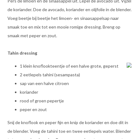
Pers de limoen en de sinaasappel uit. Lepel de avocado uit. Vijzel
de koriander. Doe de avocado, koriander en olijfolie in de blender.
Voeg beetje bij beetje het limoen- en sinaasappelsap naar
smaak toe en mix tot een mooie romige dressing. Breng op
smaak met peper en zout.
Tahin dressing
1 klein knoflookteentje of een halve grote, geperst
2 eetlepels tahini (sesampasta)
sap van een halve citroen
koriander
rood of groen pepertje
peper en zout
Snij de knoflook en peper fijn en knip de koriander en doe dit in
de blender. Voeg de tahini toe en twee eetlepels water. Blender