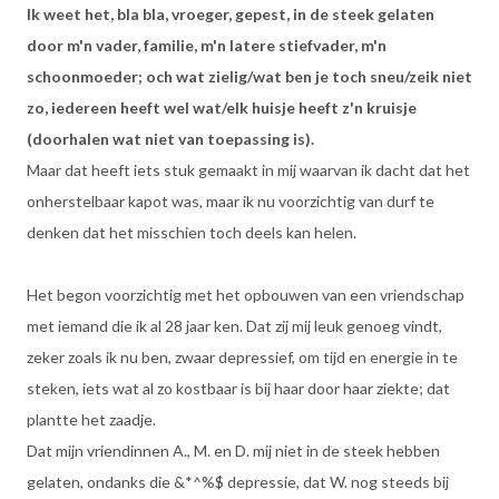
Ik weet het, bla bla, vroeger, gepest, in de steek gelaten
door m'n vader, familie, m'n latere stiefvader, m'n
schoonmoeder; och wat zielig/wat ben je toch sneu/zeik niet
zo, iedereen heeft wel wat/elk huisje heeft z'n kruisje
(doorhalen wat niet van toepassing is).
Maar dat heeft iets stuk gemaakt in mij waarvan ik dacht dat het
onherstelbaar kapot was, maar ik nu voorzichtig van durf te
denken dat het misschien toch deels kan helen.
Het begon voorzichtig met het opbouwen van een vriendschap
met iemand die ik al 28 jaar ken. Dat zij mij leuk genoeg vindt,
zeker zoals ik nu ben, zwaar depressief, om tijd en energie in te
steken, iets wat al zo kostbaar is bij haar door haar ziekte; dat
plantte het zaadje.
Dat mijn vriendinnen A., M. en D. mij niet in de steek hebben
gelaten, ondanks die &*^%$ depressie, dat W. nog steeds bij