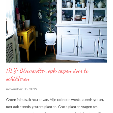
mengsel van zonnebloem-, lijnzaad- en koolzaadolie. Het bevat
Omega’s 3 & 6 die goed zijn voor hart en bloedvaten. Omega's 3
& 6 zijn meervoudig onverzadigde vetzuren, die het lichaam niet
zelf kan aanmaken. Ze dragen bij tot de instandhouding van een
normaal cholesterolgehalte in het bloed. Becel Dieetolie geeft
een optimale smaak aan uw gerechten, met behoud van de
smaak van uw originele ingrediënten. Naast warme toepassing
l...
DIY: Bloempotten opknappen door te
schilderen
november 05, 2019
Groen in huis, ik hou er van. Mijn collectie wordt steeds groter,
met ook steeds grotere planten. Grote planten vragen om