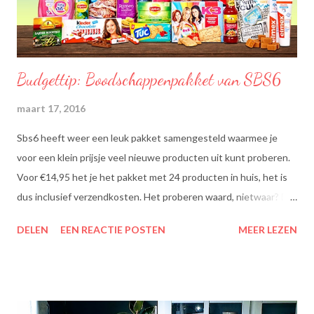
Budgettip: Boodschappenpakket van SBS6
maart 17, 2016
Sbs6 heeft weer een leuk pakket samengesteld waarmee je
voor een klein prijsje veel nieuwe producten uit kunt proberen.
Voor €14,95 het je het pakket met 24 producten in huis, het is
dus inclusief verzendkosten. Het proberen waard, nietwaar? Dit
zit erin: Lipton Green Tea Classic: Ontdek de heerlijke groene
DELEN
EEN REACTIE POSTEN
MEER LEZEN
theesmaken van Lipton: voor een goed moment dat heerlijk
smaakt. Lipton Green Classic is een traditionele groene thee
met een aangename, zachte smaak. Voor een verfrissend thee
moment! Becel Olie Blend: Becel Olie Blend bestaat uit een