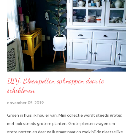
Omega’s 3 & 6 die goed zijn voor hart en bloedvaten. Omega's 3
& 6 zijn meervoudig onverzadigde vetzuren, die het lichaam niet
zelf kan aanmaken. Ze dragen bij tot de instandhouding van een
normaal cholesterolgehalte in het bloed. Becel Dieetolie geeft
een optimale smaak aan uw gerechten, met behoud van de
smaak van uw originele ingrediënten. Naast warme toepassing
l...
DIY: Bloempotten opknappen door te
schilderen
november 05, 2019
Groen in huis, ik hou er van. Mijn collectie wordt steeds groter,
met ook steeds grotere planten. Grote planten vragen om
grote potten en daar ga ik graag naar op zoek bij de plaatselijke