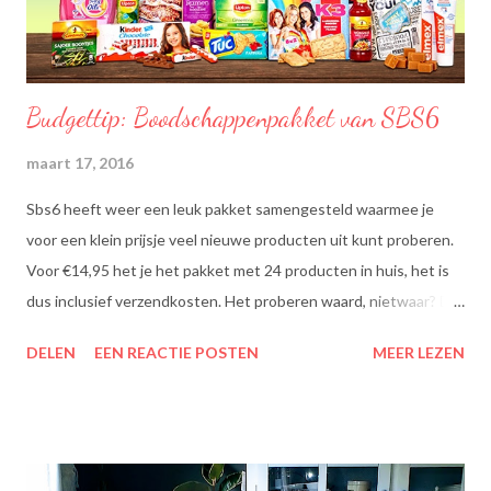
Budgettip: Boodschappenpakket van SBS6
maart 17, 2016
Sbs6 heeft weer een leuk pakket samengesteld waarmee je
voor een klein prijsje veel nieuwe producten uit kunt proberen.
Voor €14,95 het je het pakket met 24 producten in huis, het is
dus inclusief verzendkosten. Het proberen waard, nietwaar? Dit
zit erin: Lipton Green Tea Classic: Ontdek de heerlijke groene
DELEN
EEN REACTIE POSTEN
MEER LEZEN
theesmaken van Lipton: voor een goed moment dat heerlijk
smaakt. Lipton Green Classic is een traditionele groene thee
met een aangename, zachte smaak. Voor een verfrissend thee
moment! Becel Olie Blend: Becel Olie Blend bestaat uit een
mengsel van zonnebloem-, lijnzaad- en koolzaadolie. Het bevat