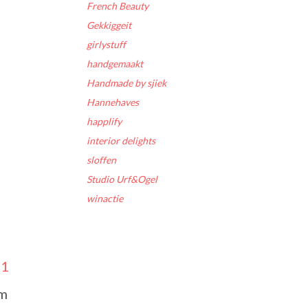
French Beauty
Gekkiggeit
girlystuff
handgemaakt
Handmade by sjiek
Hannehaves
happlify
interior delights
sloffen
Studio Urf&Ogel
winactie
11
em