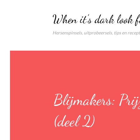
When it's dark look f
Hersenspinsels, uitprobeersels, tips en recep
Blijmakers: Pri
(deel 2)