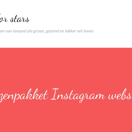
Doorgaan naar hoofdcontent
or stars
ten van iemand die groen, gezond en lekker wil leven.
jzenpakket Instagram web