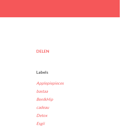
DELEN
Labels
Applepiepieces
bastaa
BenIkHip
cadeau
Detox
Esgii