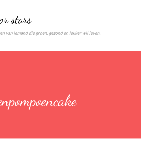
Doorgaan naar hoofdcontent
or stars
ten van iemand die groen, gezond en lekker wil leven.
nenpompoencake