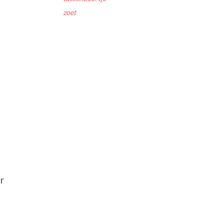
zoet
r