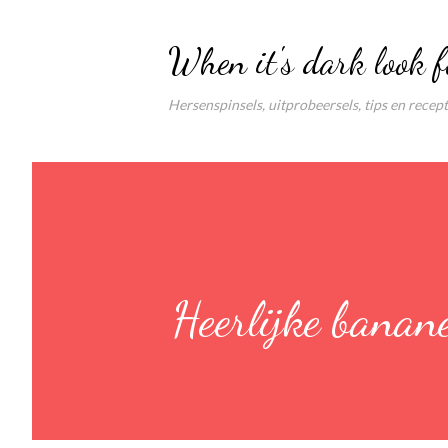
When it's dark look f
Hersenspinsels, uitprobeersels, tips en recep
Heerlijke bana