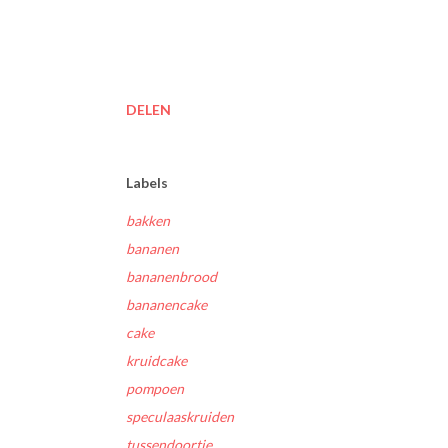
DELEN
Labels
bakken
bananen
bananenbrood
bananencake
cake
kruidcake
pompoen
speculaaskruiden
tussendoortje