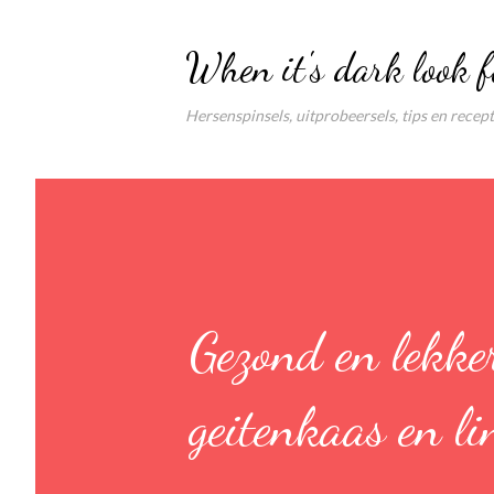
When it's dark look f
Hersenspinsels, uitprobeersels, tips en recep
Gezond en lekke
geitenkaas en li