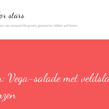
Doorgaan naar hoofdcontent
or stars
ten van iemand die groen, gezond en lekker wil leven.
r: Vega-salade met veldsla
nzen