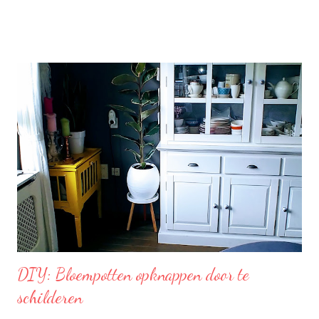
smaakt. Lipton Green Classic is een traditionele groene thee
met een aangename, zachte smaak. Voor een verfrissend thee
moment! Becel Olie Blend: Becel Olie Blend bestaat uit een
mengsel van zonnebloem-, lijnzaad- en koolzaadolie. Het bevat
Omega’s 3 & 6 die goed zijn voor hart en bloedvaten. Omega's 3
& 6 zijn meervoudig onverzadigde vetzuren, die het lichaam niet
zelf kan aanmaken. Ze dragen bij tot de instandhouding van een
normaal cholesterolgehalte in het bloed. Becel Dieetolie geeft
een optimale smaak aan uw gerechten, met behoud van de
smaak van uw originele ingrediënten. Naast warme toepassing
l...
DIY: Bloempotten opknappen door te
schilderen