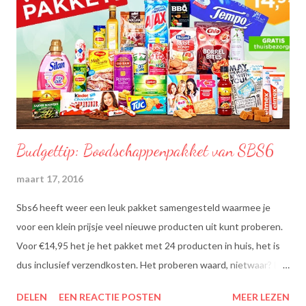
Budgettip: Boodschappenpakket van SBS6
maart 17, 2016
Sbs6 heeft weer een leuk pakket samengesteld waarmee je
voor een klein prijsje veel nieuwe producten uit kunt proberen.
Voor €14,95 het je het pakket met 24 producten in huis, het is
dus inclusief verzendkosten. Het proberen waard, nietwaar? Dit
zit erin: Lipton Green Tea Classic: Ontdek de heerlijke groene
DELEN
EEN REACTIE POSTEN
MEER LEZEN
theesmaken van Lipton: voor een goed moment dat heerlijk