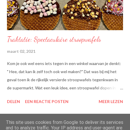
Traktatie: Spectaculaire stroopwafels
maart 02, 2021
Kom je ook wel eens iets tegen in een winkel waarvan je denkt:
" Hee, dat kan ik zelf toch ook wel maken?" Dat was bij mij het
geval toen ik de rijkelijk versierde stroopwafels tegenkwam in
de supermarkt. Wat een leuk idee, een stroopwafel dopen in
chocolade en dan dippen in discodip. Dat is toch wel een heel
DELEN
EEN REACTIE POSTEN
MEER LEZEN
lekkere traktatie, nietwaar?
This site uses cookies from Google to deliver its services
and to analyze traffic. Your IP address and user-agent are