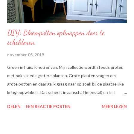
l...
DIY: Bloempotten opknappen door te
schilderen
november 05, 2019
Groen in huis, ik hou er van. Mijn collectie wordt steeds groter,
met ook steeds grotere planten. Grote planten vragen om
grote potten en daar ga ik graag naar op zoek bij de plaatselijke
kringloopwinkels. Dat scheelt in aanschaf (meestal) en het
scheelt het aanboren van nieuwe grondstoffen, wat beter is
DELEN
EEN REACTIE POSTEN
MEER LEZEN
voor onze planeet, nietwaar?