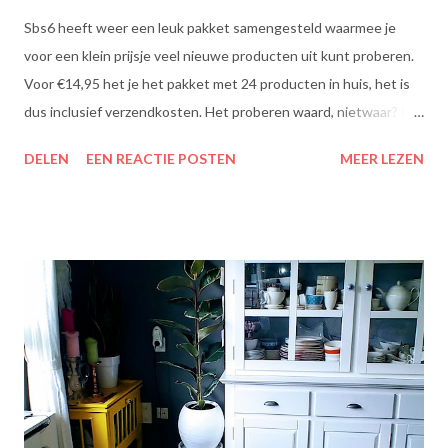
Sbs6 heeft weer een leuk pakket samengesteld waarmee je
voor een klein prijsje veel nieuwe producten uit kunt proberen.
Voor €14,95 het je het pakket met 24 producten in huis, het is
dus inclusief verzendkosten. Het proberen waard, nietwaar? Dit
zit erin: Lipton Green Tea Classic: Ontdek de heerlijke groene
DELEN
EEN REACTIE POSTEN
MEER LEZEN
theesmaken van Lipton: voor een goed moment dat heerlijk
smaakt. Lipton Green Classic is een traditionele groene thee
met een aangename, zachte smaak. Voor een verfrissend thee
moment! Becel Olie Blend: Becel Olie Blend bestaat uit een
mengsel van zonnebloem-, lijnzaad- en koolzaadolie. Het bevat
Omega’s 3 & 6 die goed zijn voor hart en bloedvaten. Omega's 3
& 6 zijn meervoudig onverzadigde vetzuren, die het lichaam niet
zelf kan aanmaken. Ze dragen bij tot de instandhouding van een
normaal cholesterolgehalte in het bloed. Becel Dieetolie geeft
een optimale smaak aan uw gerechten, met behoud van de
smaak van uw originele ingrediënten. Naast warme toepassing