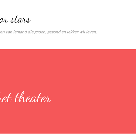
Doorgaan naar hoofdcontent
or stars
ten van iemand die groen, gezond en lekker wil leven.
et theater