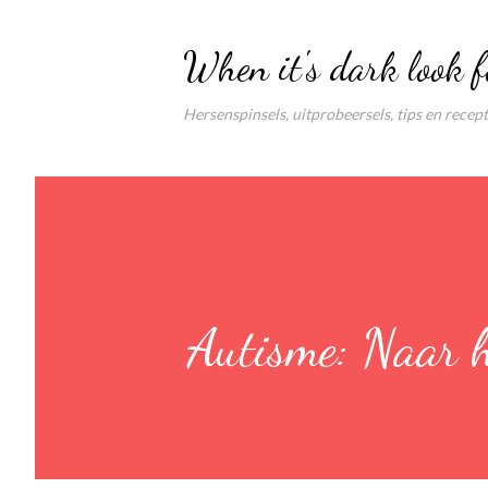
When it's dark look f
Hersenspinsels, uitprobeersels, tips en recep
Autisme: Naar h