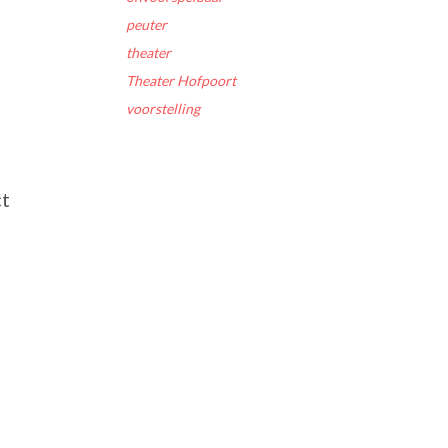
peuter
theater
Theater Hofpoort
voorstelling
ct
l