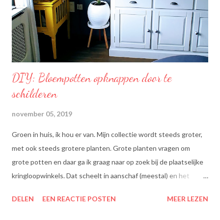
een optimale smaak aan uw gerechten, met behoud van de
smaak van uw originele ingrediënten. Naast warme toepassing
l...
DIY: Bloempotten opknappen door te
schilderen
november 05, 2019
Groen in huis, ik hou er van. Mijn collectie wordt steeds groter,
met ook steeds grotere planten. Grote planten vragen om
grote potten en daar ga ik graag naar op zoek bij de plaatselijke
kringloopwinkels. Dat scheelt in aanschaf (meestal) en het
scheelt het aanboren van nieuwe grondstoffen, wat beter is
DELEN
EEN REACTIE POSTEN
MEER LEZEN
voor onze planeet, nietwaar?