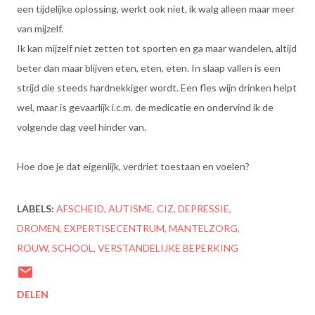
een tijdelijke oplossing, werkt ook niet, ik walg alleen maar meer
van mijzelf.
Ik kan mijzelf niet zetten tot sporten en ga maar wandelen, altijd
beter dan maar blijven eten, eten, eten. In slaap vallen is een
strijd die steeds hardnekkiger wordt. Een fles wijn drinken helpt
wel, maar is gevaarlijk i.c.m. de medicatie en ondervind ik de
volgende dag veel hinder van.
Hoe doe je dat eigenlijk, verdriet toestaan en voelen?
LABELS:
AFSCHEID
AUTISME
CIZ
DEPRESSIE
DROMEN
EXPERTISECENTRUM
MANTELZORG
ROUW
SCHOOL
VERSTANDELIJKE BEPERKING
DELEN