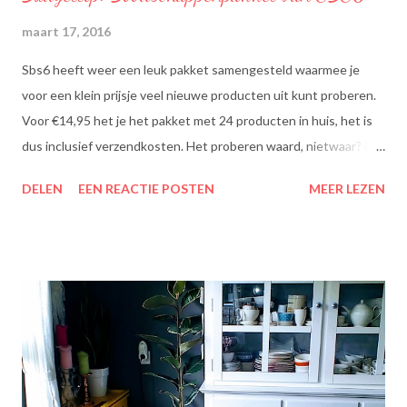
maart 17, 2016
Sbs6 heeft weer een leuk pakket samengesteld waarmee je
voor een klein prijsje veel nieuwe producten uit kunt proberen.
Voor €14,95 het je het pakket met 24 producten in huis, het is
dus inclusief verzendkosten. Het proberen waard, nietwaar? Dit
zit erin: Lipton Green Tea Classic: Ontdek de heerlijke groene
DELEN
EEN REACTIE POSTEN
MEER LEZEN
theesmaken van Lipton: voor een goed moment dat heerlijk
smaakt. Lipton Green Classic is een traditionele groene thee
met een aangename, zachte smaak. Voor een verfrissend thee
moment! Becel Olie Blend: Becel Olie Blend bestaat uit een
mengsel van zonnebloem-, lijnzaad- en koolzaadolie. Het bevat
Omega’s 3 & 6 die goed zijn voor hart en bloedvaten. Omega's 3
& 6 zijn meervoudig onverzadigde vetzuren, die het lichaam niet
zelf kan aanmaken. Ze dragen bij tot de instandhouding van een
normaal cholesterolgehalte in het bloed. Becel Dieetolie geeft