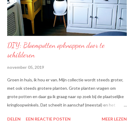
een optimale smaak aan uw gerechten, met behoud van de
smaak van uw originele ingrediënten. Naast warme toepassing
l...
DIY: Bloempotten opknappen door te
schilderen
november 05, 2019
Groen in huis, ik hou er van. Mijn collectie wordt steeds groter,
met ook steeds grotere planten. Grote planten vragen om
grote potten en daar ga ik graag naar op zoek bij de plaatselijke
kringloopwinkels. Dat scheelt in aanschaf (meestal) en het
scheelt het aanboren van nieuwe grondstoffen, wat beter is
DELEN
EEN REACTIE POSTEN
MEER LEZEN
voor onze planeet, nietwaar?