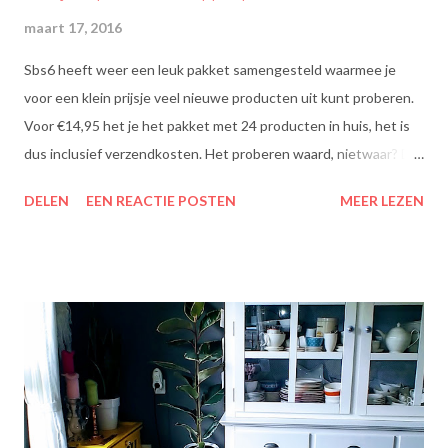
maart 17, 2016
Sbs6 heeft weer een leuk pakket samengesteld waarmee je
voor een klein prijsje veel nieuwe producten uit kunt proberen.
Voor €14,95 het je het pakket met 24 producten in huis, het is
dus inclusief verzendkosten. Het proberen waard, nietwaar? Dit
zit erin: Lipton Green Tea Classic: Ontdek de heerlijke groene
DELEN
EEN REACTIE POSTEN
MEER LEZEN
theesmaken van Lipton: voor een goed moment dat heerlijk
smaakt. Lipton Green Classic is een traditionele groene thee
met een aangename, zachte smaak. Voor een verfrissend thee
moment! Becel Olie Blend: Becel Olie Blend bestaat uit een
mengsel van zonnebloem-, lijnzaad- en koolzaadolie. Het bevat
Omega’s 3 & 6 die goed zijn voor hart en bloedvaten. Omega's 3
& 6 zijn meervoudig onverzadigde vetzuren, die het lichaam niet
zelf kan aanmaken. Ze dragen bij tot de instandhouding van een
normaal cholesterolgehalte in het bloed. Becel Dieetolie geeft