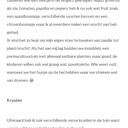
tuinieren wel een beetje in de vingers gekregen. Naast groente
als sla, tomaten, paprika en pepers heb ik nu ook wat fruit zoals
een appelboompje, verschillende soorten bessen en een
citroenboompje waar ik al meerdere malen een vrucht van heb
gehad.
Ik vind het zo leuk om mijn eigen eten te kweken van zaadje tot
plant/vrucht! Als het aan mij lag hadden we inmiddels een
permacultuurtuin met allemaal eetbare planten, maar goed, de
kinderen willen ook wel graag wat speelruimte. Wie weet ooit,
wanneer we het huisje op de hei hebben waar we stiekem wel
van dromen. 😁
Kruiden
Uiteraard heb ik ook verschillende verse kruiden in de tuin want