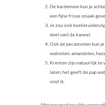
De kardemom kun je achter
een fijne frisse smaak gev
Je zou ook koekkruiden/sp
deel van) de kaneel.
Ook de pecannoten kun je 
walnoten, amandelen, haz
Krenten zijn natuurlijk t
laten, het geeft de pap wa
vind ik.
Met een goed gevulde voorraadkas