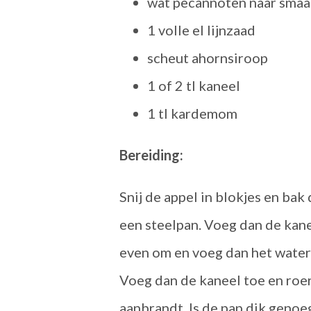
wat pecannoten naar sma
1 volle el lijnzaad
scheut ahornsiroop
1 of 2 tl kaneel
1 tl kardemom
Bereiding:
Snij de appel in blokjes en bak
een steelpan. Voeg dan de kane
even om en voeg dan het water
Voeg dan de kaneel toe en roer
aanbrandt. Is de pap dik genoe