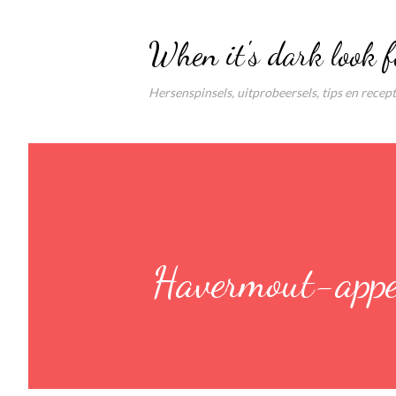
When it's dark look f
Hersenspinsels, uitprobeersels, tips en recep
Havermout-appel