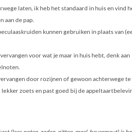
wege laten, ik heb het standaard in huis en vind h
en aan de pap.
eculaaskruiden kunnen gebruiken in plaats van (e
vervangen voor wat je maar in huis hebt, denk aan
elnoten.
e vervangen door rozijnen of gewoon achterwege te
t lekker zoets en past goed bij de appeltaartbelevi
t (lees noten, zaden, pitten, meel, havermout) is he