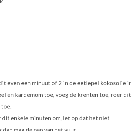
ak
 dit even een minuut of 2 in de eetlepel kokosolie i
el en kardemom toe, voeg de krenten toe, roer dit
 toe.
 dit enkele minuten om, let op dat het niet
g dan mag de pan van het vuur.