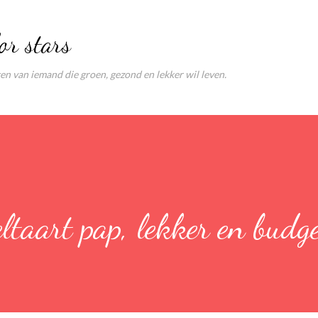
Doorgaan naar hoofdcontent
or stars
ten van iemand die groen, gezond en lekker wil leven.
taart pap, lekker en budg