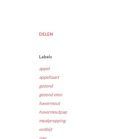
DELEN
Labels
appel
appeltaart
gezond
gezond eten
havermout
havermoutpap
mealprepping
ontbijt
pap