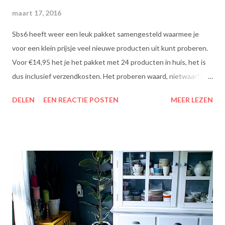
maart 17, 2016
Sbs6 heeft weer een leuk pakket samengesteld waarmee je
voor een klein prijsje veel nieuwe producten uit kunt proberen.
Voor €14,95 het je het pakket met 24 producten in huis, het is
dus inclusief verzendkosten. Het proberen waard, nietwaar? Dit
zit erin: Lipton Green Tea Classic: Ontdek de heerlijke groene
DELEN
EEN REACTIE POSTEN
MEER LEZEN
theesmaken van Lipton: voor een goed moment dat heerlijk
smaakt. Lipton Green Classic is een traditionele groene thee
met een aangename, zachte smaak. Voor een verfrissend thee
moment! Becel Olie Blend: Becel Olie Blend bestaat uit een
mengsel van zonnebloem-, lijnzaad- en koolzaadolie. Het bevat
Omega’s 3 & 6 die goed zijn voor hart en bloedvaten. Omega's 3
& 6 zijn meervoudig onverzadigde vetzuren, die het lichaam niet
zelf kan aanmaken. Ze dragen bij tot de instandhouding van een
normaal cholesterolgehalte in het bloed. Becel Dieetolie geeft