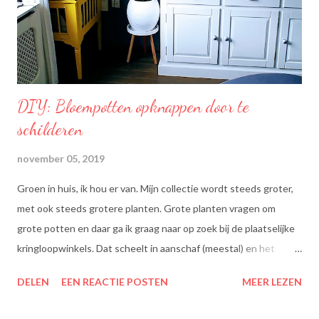
een optimale smaak aan uw gerechten, met behoud van de
smaak van uw originele ingrediënten. Naast warme toepassing
l...
DIY: Bloempotten opknappen door te
schilderen
november 05, 2019
Groen in huis, ik hou er van. Mijn collectie wordt steeds groter,
met ook steeds grotere planten. Grote planten vragen om
grote potten en daar ga ik graag naar op zoek bij de plaatselijke
kringloopwinkels. Dat scheelt in aanschaf (meestal) en het
scheelt het aanboren van nieuwe grondstoffen, wat beter is
DELEN
EEN REACTIE POSTEN
MEER LEZEN
voor onze planeet, nietwaar?